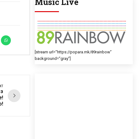
Music Live
[stream url=”https://popara.mk/89rainbow”
background=”gray”]
XT
ез
е!
р!