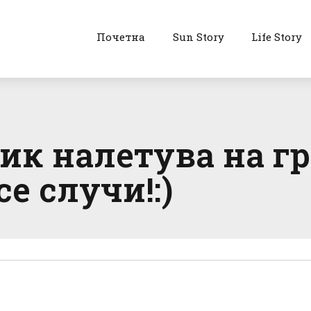
Почетна
Sun Story
Life Story
к налетува на гр
е случи!:)