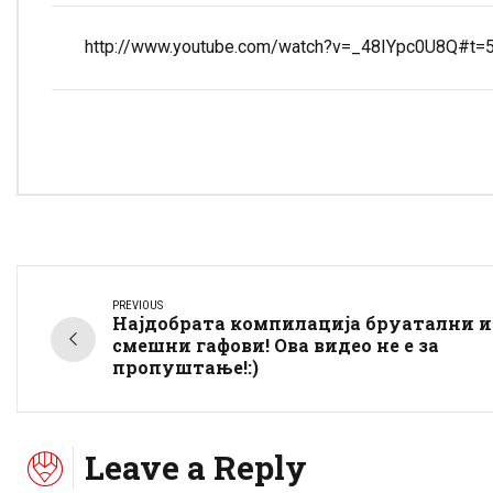
http://www.youtube.com/watch?v=_48IYpc0U8Q#t=
PREVIOUS
Најдобрата компилација бруатални и
смешни гафови! Ова видео не е за
пропуштање!:)
Leave a Reply