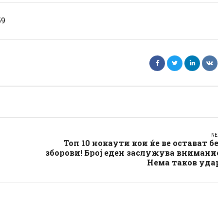
59
NE
Топ 10 нокаути кои ќе ве остават б
зборови! Број еден заслужува внимани
Нема таков уда