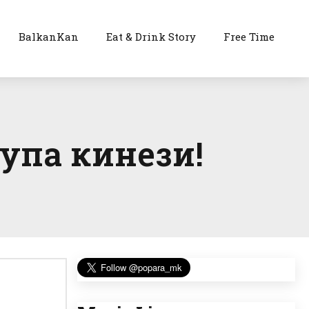
BalkanKan
Eat & Drink Story
Free Time
упа кинези!