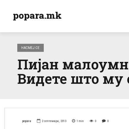
popara.mk
НАСМЕЈ СЕ
Пијан малоумни
Видете што му с
popara
2 септември, 2013
1
min
0
0