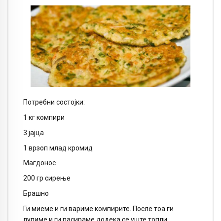
Потребни состојки:
1 кг компири
3 јајца
1 врзоп млад кромид
Магдонос
200 гр сирење
Брашно
Ги миеме и ги вариме компирите. После тоа ги
лупиме и ги пасираме додека се уште топли.