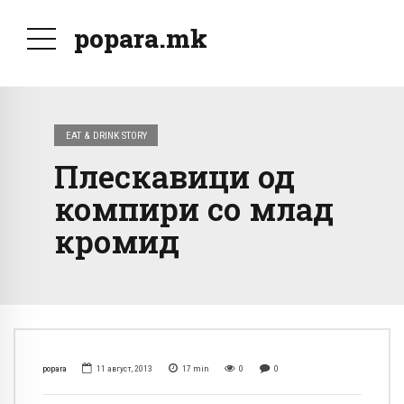
popara.mk
EAT & DRINK STORY
Плескавици од
компири со млад
кромид
popara
11 август, 2013
17
min
0
0