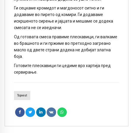
Ги сецкаме кромидот и магдоносот ситно и ги
додаваме во пирето од комири. Ги додаваме
искршеното сирење и јајцата и мешаме се додека
смесата не се изедначи.
Од готовата смеса правиме плескавици, ги валкаме
во брашното и ги пржиме во претходно загреано
масло од двете страни додека не добијат златна
боја.
Готовите плескавици ги цедиме врз хартија пред
сервирање.
Topvest