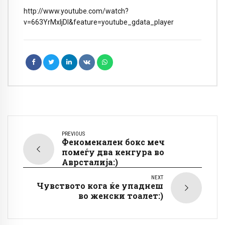
http://www.youtube.com/watch?
v=663YrMxljDI&feature=youtube_gdata_player
PREVIOUS
Феноменален бокс меч
помеѓу два кенгура во
Аврсталија:)
NEXT
Чувството кога ќе упаднеш
во женски тоалет:)