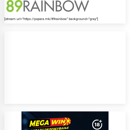
[stream url=”https://popara.mk/89rainbow” background=”gray”]