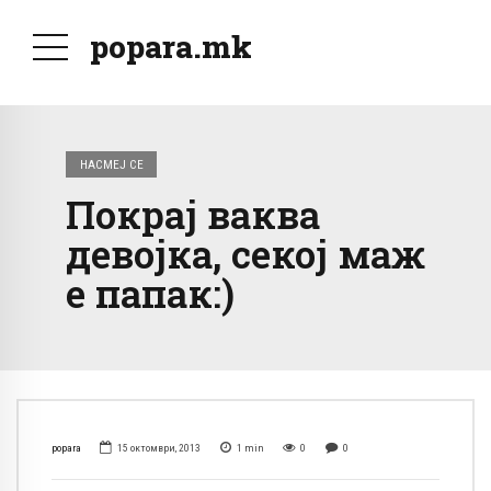
popara.mk
НАСМЕЈ СЕ
Покрај ваква
девојка, секој маж
е папак:)
popara
15 октомври, 2013
1
min
0
0