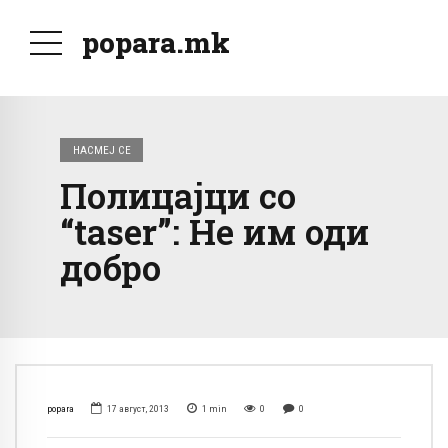
popara.mk
НАСМЕЈ СЕ
Полицајци со
“taser”: Не им оди
добро
popara
17 август, 2013
1
min
0
0