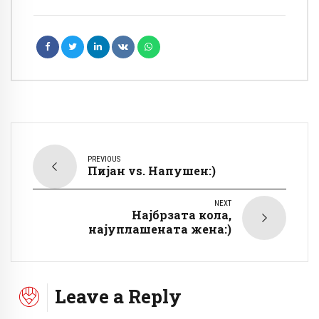
PREVIOUS
Пијан vs. Напушен:)
NEXT
Најбрзата кола,
најуплашената жена:)
Leave a Reply