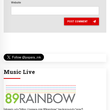
Website
POST COMMENT
Music Live
[stream url=”https://popara.mk/89rainbow” background=”gray”]