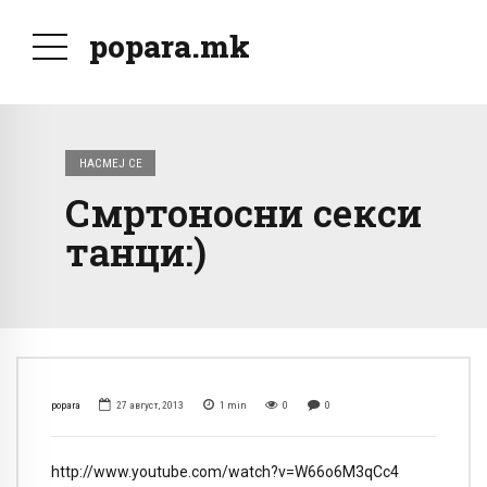
popara.mk
НАСМЕЈ СЕ
Смртоносни секси
танци:)
popara
27 август, 2013
1
min
0
0
http://www.youtube.com/watch?v=W66o6M3qCc4