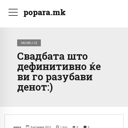
popara.mk
НАСМЕЈ СЕ
Свадбата што
дефинитивно ќе
ви го разубави
денот:)
popara
6 октомври, 2013
1
min
0
0