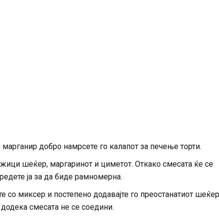
Со марганир добро намрсете го калапот за печење торти.
ажици шеќер, маргаринот и циметот. Откако смесата ќе се
оредете ја за да биде рамномерна.
ете со миксер и постепено додавајте го преостанатиот шеќер
е додека смесата не се соедини.