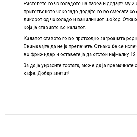
Растопете го чоколадото на пареа и додајте му 
приготвеното чоколадо додајте го во смесата со с
ликерот од чоколадо и ванилиниот шеќер. Откако
која ја ставивте во калапот.
Калапот ставете го во претходно загреаната рерн
Внимавајте да не ја препечете. Откако ќе се испече
во фрижидер и оставете ја да отстои најмалку 12 
За да ја украсите тортата, може да ја премачкате
кафе. Добар апетит!