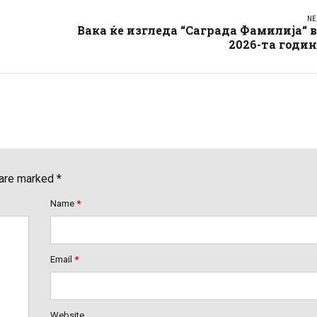
NE
Вака ќе изгледа “Саграда Фамилија“ 
2026-та годи
 are marked *
Name
*
Email
*
Website