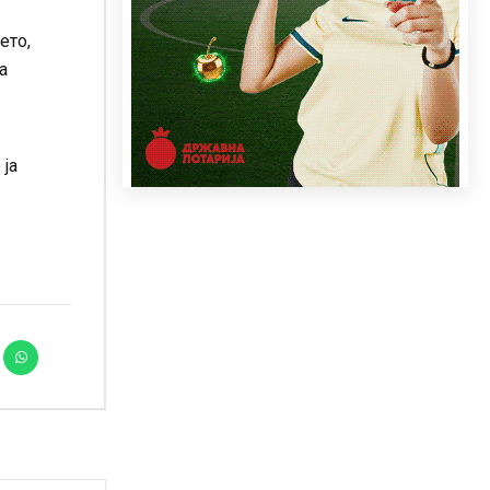
ето,
а
 ја