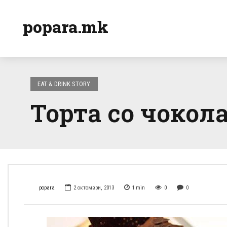
popara.mk
EAT & DRINK STORY
Торта со чокол
popara
2 октомври, 2013
1
min
0
0