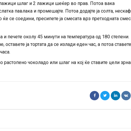
2 лажици шлаг и 2 лажици шеќер во прав. Потоа вака
латка павлака и промешајте. Потоа додајте ја солта, нескаф
 ќе се соедини, пресипете ја смесата врз претходната смес
а и печете околу 45 минути на температура од 180 степени.
, оставете ја тортата да се излади еден час, а потоа ставете
часа.
 со растопено чоколадо или шлаг на кој ќе ставите цели зрна