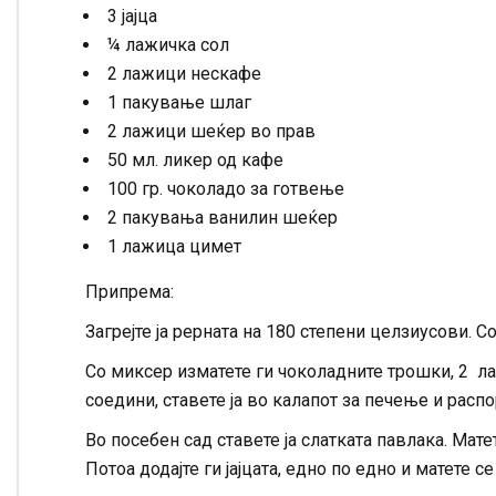
3 јајца
¼ лажичка сол
2 лажици нескафе
1 пакување шлаг
2 лажици шеќер во прав
50 мл. ликер од кафе
100 гр. чоколадо за готвење
2 пакувања ванилин шеќер
1 лажица цимет
Припрема:
Загрејте ја рерната на 180 степени целзиусови. 
Со миксер изматете ги чоколадните трошки, 2 л
соедини, ставете ја во калапот за печење и расп
Во посебен сад ставете ја слатката павлака. Мат
Потоа додајте ги јајцата, едно по едно и матете с