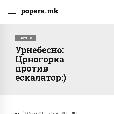
popara.mk
НАСМЕЈ СЕ
Урнебесно:
Црногорка
против
ескалатор:)
popara
27 август, 2013
1
min
0
0