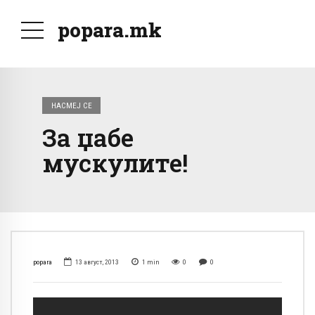
popara.mk
НАСМЕЈ СЕ
За џабе
мускулите!
popara
13 август, 2013
1
min
0
0