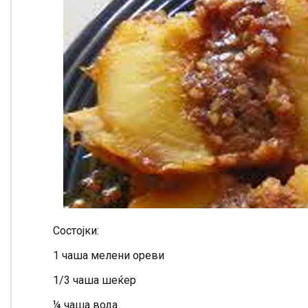
Состојки:
1 чаша мелени ореви
1/3 чаша шеќер
¼ чаша вода