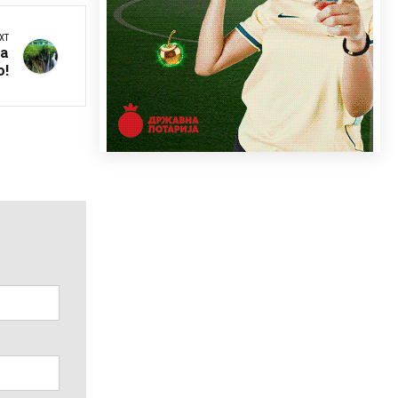
XT
да
о!