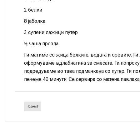
2 белки
8 јаболка
3 супени лажици путер
½ чаша презла
Ги матиме со жица белките, водата и оревите. Ги
оформуваме вдлабнатина за смесата. Ги попрскув
подредуваме во тава подмачкана со путер. Ги по
печеме 40 минути. Се сервира со матена павлака
Topvest