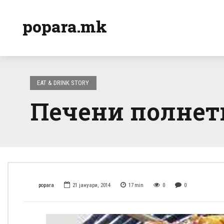
popara.mk
EAT & DRINK STORY
Печени полнети
popara
21 јануари, 2014
17
min
0
0