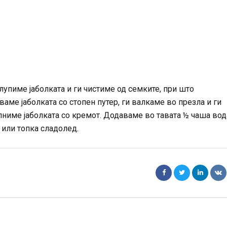
 лупиме јаболката и ги чистиме од семките, при што
аме јаболката со стопен путер, ги валкаме во презла и ги
лниме јаболката со кремот. Додаваме во тавата ½ чаша вод
 или топка сладолед.