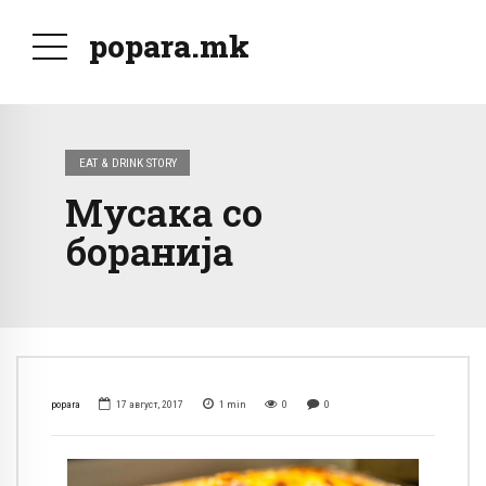
popara.mk
EAT & DRINK STORY
Мусака со
боранија
popara
17 август, 2017
1
min
0
0