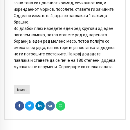
го во тава со црвениот кромид, сечканиот лук, и
изренданиот морков, посолете, ставете ги зачините.
Одделно изматете 4 јајца со павлака и 1 лажица
брашно.
Во длабок плех наредете еден ред кругови од еден
поголем компир, потоа ставете ред од варената
боранија, еден ред мелено месо, потоа полијте со
смесата од јајца, па пвоторете ја постапката додека
не ги потрошите состојките. На крај додадете
павлака и ставете да се пече на 180 степени додека
мусаката не порумени. Сервирајте со свежа салата.
Topvest