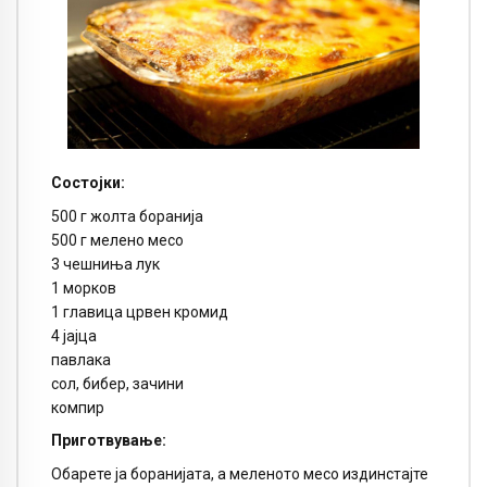
Состојки:
500 г жолта боранија
500 г мелено месо
3 чешниња лук
1 морков
1 главица црвен кромид
4 јајца
павлака
сол, бибер, зачини
компир
Приготвување:
Обарете ја боранијата, а меленото месо издинстајте