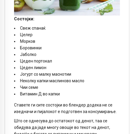
Состојки:
Свеж спанаќ
Целер
Морков
Боровинки
Јаболко
Цеден портокал
Цеден лимон
Јогурт со малку маснотии
Неколку капки маслиново масло
Чии семе
Витамин Д во капки
Ставете ги сите состојки во блендер додека не се
изедначи и пијалокот е подготвен за консумирање.
Што се однесува до остатокот од денот, таа се
обидува да јаде многу овошје во текот на денот,
бидејќи е богато со витамини и минерали,