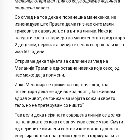
Меланија откри мал трик со кој ја одржува нејзината
совршена линија.
Со оглед на тоа дека е поранешна манекенка, не
изненадува што Првата дама ги знае сите мали
трикови за одржување на витка линија. Иако ја
напушти својата кариера во манекенство пред скоро
2 децении, нејзината линија е сепак совршена и кога
има 50 години.
Откривме дека тајната за одличен изглед на
Меланија Трамп е едноставна навика која секој од
нас може да ја примени.
Иако Меланија се грижи за својот изглед, таа
потенцира дека не оди во крајност: „Јас живеам
здрав живот, се грижам за мојата кожа и своето
тело, но не претерувам со ништо“.
Таа вели дека нејзината совршена линија се должи
на напивката со која го започнува секое утро. Смути
од нејзините омилени состојки кое и дава доволно
енергија во текот на целиот ден и ја одржува сита