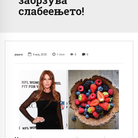
слабеењето!
popara
6 мај, 2020
1
min
0
0