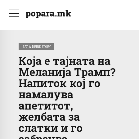
popara.mk
EAT & DRINK STORY
Која е тајната на
Меланија Трамп?
Напиток кој го
намалува
апетитот,
желбата за
слатки и го
забрзува