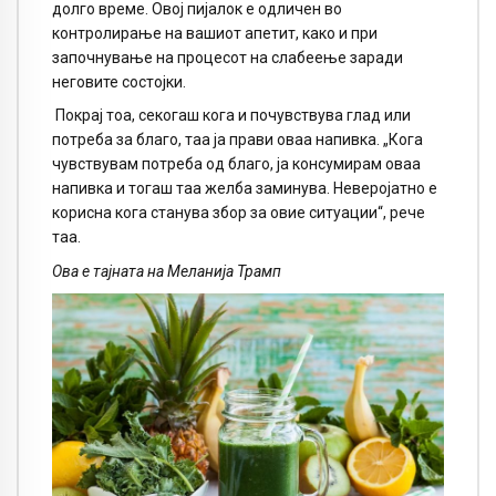
долго време. Овој пијалок е одличен во
контролирање на вашиот апетит, како и при
започнување на процесот на слабеење заради
неговите состојки.
Покрај тоа, секогаш кога и почувствува глад или
потреба за благо, таа ја прави оваа напивка. „Кога
чувствувам потреба од благо, ја консумирам оваа
напивка и тогаш таа желба заминува. Неверојатно е
корисна кога станува збор за овие ситуации“, рече
таа.
Ова е тајната на Меланија Трамп