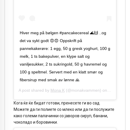
Hiver meg på bølgen #pancakecereal 🌊🙌 ..og
det va sykt godt 😍😍 Oppskrift på
pannekakerøre: 1 egg, 50 g gresk yoghurt, 100 g
melk, 1 ts bakepulver, en klype salt og
vaniljesukker, 2 ts sukringold, 50 g havremel og
100 g speltmel. Servert med en klatt smør og
fibersirup med smak av lønne 🙏
A post shared by
Mona K
(@monakvammen) on
May 9, 202
Кога ќе ќе бидат готови, пренесете ги во сад.
Можете да ги полиете со млеко или да ги послужите
како големи палачинки со јаворов сируп, банани,
чоколадо и боровинки.