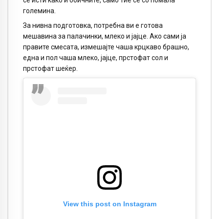
големина.
За нивна подготовка, потребна ви е готова
мешавина за палачинки, млеко и јајце. Ако сами ја
правите смесата, измешајте чаша крцкаво брашно,
една и пол чаша млеко, јајце, прстофат сол и
прстофат шеќер.
View this post on Instagram