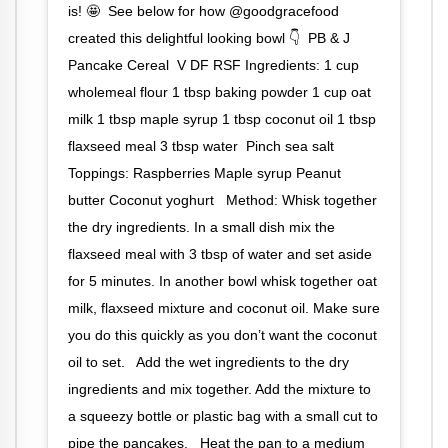
is! 🤩⁠ ⁠ See below for how @goodgracefood
created this delightful looking bowl 👇⁠ ⁠ PB & J
Pancake Cereal⁣⁠ ⁠ ⁣⁠V DF RSF⁣⁠ Ingredients:⁣⁠ 1 cup
wholemeal flour⁣⁠ 1 tbsp baking powder⁣⁠ 1 cup oat
milk⁣⁠ 1 tbsp maple syrup⁣⁠ 1 tbsp coconut oil⁣⁠ 1 tbsp
flaxseed meal⁣⁠ 3 tbsp water ⁣⁠ Pinch sea salt⁣⁠ ⁣⁠
Toppings:⁣⁠ Raspberries⁣⁠ Maple syrup⁣⁠ Peanut
butter⁣⁠ Coconut yoghurt ⁣⁠ ⁣⁠ Method:⁣⁠ Whisk together
the dry ingredients. In a small dish mix the
flaxseed meal with 3 tbsp of water and set aside
for 5 minutes. In another bowl whisk together oat
milk, flaxseed mixture and coconut oil. Make sure
you do this quickly as you don’t want the coconut
oil to set. ⁣⁠ ⁣⁠ Add the wet ingredients to the dry
ingredients and mix together. Add the mixture to
a squeezy bottle or plastic bag with a small cut to
pipe the pancakes. ⁣⁠ ⁣⁠ Heat the pan to a medium