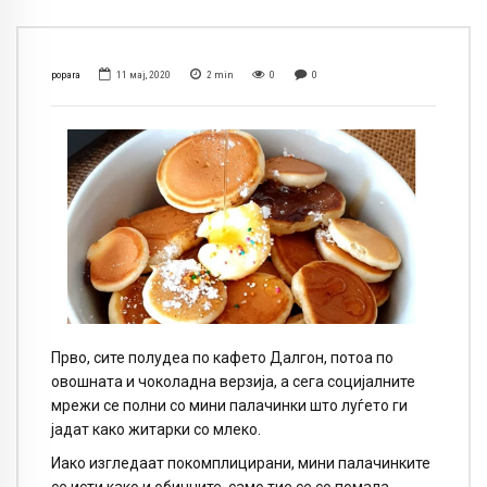
popara
11 мај, 2020
2
min
0
0
Прво, сите полудеа по кафето Далгон, потоа по
овошната и чоколадна верзија, а сега социјалните
мрежи се полни со мини палачинки што луѓето ги
јадат како житарки со млеко.
Иако изгледаат покомплицирани, мини палачинките
се исти како и обичните, само тие се со помала