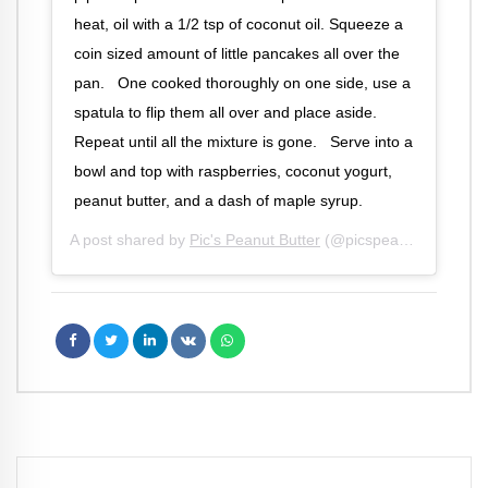
heat, oil with a 1/2 tsp of coconut oil. Squeeze a
coin sized amount of little pancakes all over the
pan. ⁣⁠ ⁣⁠ One cooked thoroughly on one side, use a
spatula to flip them all over and place aside.
Repeat until all the mixture is gone. ⁣⁠ ⁣⁠ Serve into a
bowl and top with raspberries, coconut yogurt,
peanut butter, and a dash of maple syrup.
A post shared by
Pic's Peanut Butter
(@picspeanutbutter) on