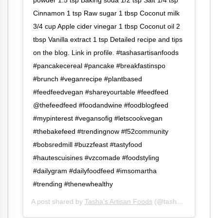
powder 1.5 tsp Baking soda 1/2 tsp Salt 1/4 tsp
Cinnamon 1 tsp Raw sugar 1 tbsp Coconut milk
3/4 cup Apple cider vinegar 1 tbsp Coconut oil 2
tbsp Vanilla extract 1 tsp Detailed recipe and tips
on the blog. Link in profile. #tashasartisanfoods
#pancakecereal #pancake #breakfastinspo
#brunch #veganrecipe #plantbased
#feedfeedvegan #shareyourtable #feedfeed
@thefeedfeed #foodandwine #foodblogfeed
#mypinterest #vegansofig #letscookvegan
#thebakefeed #trendingnow #f52community
#bobsredmill #buzzfeast #tastyfood
#hautescuisines #vzcomade #foodstyling
#dailygram #dailyfoodfeed #imsomartha
#trending #thenewhealthy
A post shared by
Tasha's Artisan Foods
(@tashasartisanfoods) on