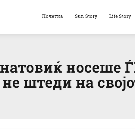
Почетна
Sun Story
Life Story
натовиќ носеше ЃЕ
 не штеди на свој