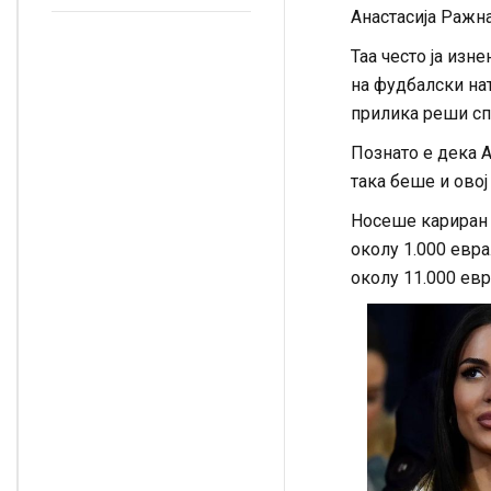
ожени со
однесување
Анастасија Ражн
долгогодишната
партнерка:Се
Таа често ја изне
појавија снимки од
на фудбалски на
приватна
церемонија
прилика реши спе
Познато е дека А
така беше и овој 
Носеше кариран ж
околу 1.000 евра
околу 11.000 евр