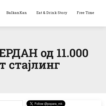
BalkanKan
Eat & Drink Story
Free Time
РДАН од 11.000
от стајлинг