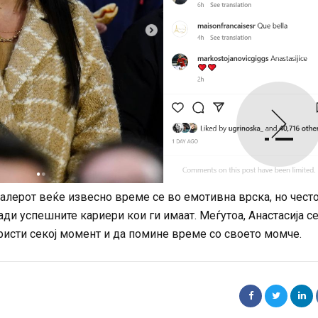
алерот веќе извесно време се во емотивна врска, но често
ди успешните кариери кои ги имаат. Меѓутоа, Анастасија с
ристи секој момент и да помине време со своето момче.