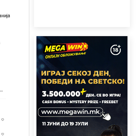
анија
а