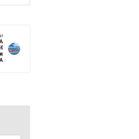
XT
А
И
и
А