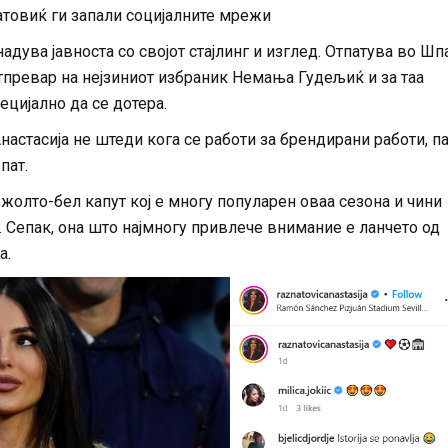
атовиќ ги запали социјалните мрежи
надува јавноста со својот стајлинг и изглед. Отпатува во Шп
тпревар на нејзиниот избраник Немања Гудељиќ и за таа
цијално да се дотера.
настасија не штеди кога се работи за брендирани работи, п
пат.
олто-бел капут кој е многу популарен оваа сезона и чини
. Сепак, она што најмногу привлече внимание е ланчето од
а.