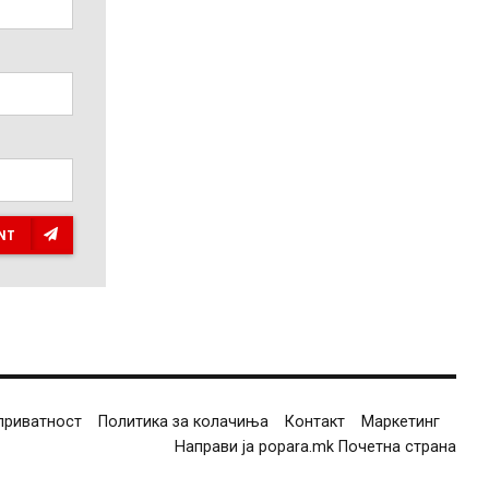
NT
приватност
Политика за колачиња
Контакт
Маркетинг
Направи ја popara.mk Почетна страна