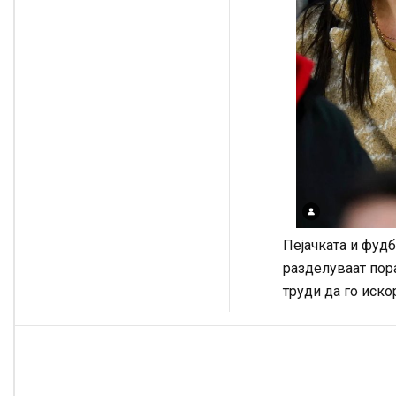
Пејачката и фудб
разделуваат пора
труди да го иско