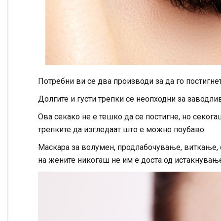
Потребни ви се два производи за да го постигне
Долгите и густи трепки се неопходни за заводлив
Ова секако не е тешко да се постигне, но секог
трепките да изгледаат што е можно поубаво.
Маскара за волумен, продлабочување, виткање, со
на жените никогаш не им е доста од истакнување