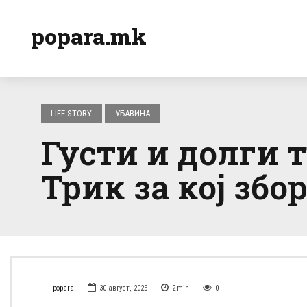
popara.mk
LIFE STORY
УБАВИНА
Густи и долги 
Трик за кој збо
popara
30 август, 2025
2
min
0