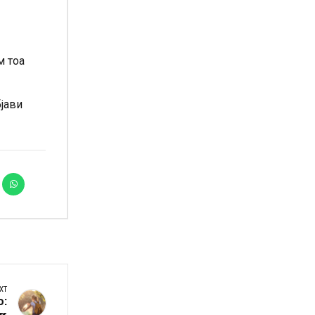
м тоа
бјави
XT
о:
ки