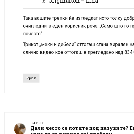
♬ Originalton – Lina
Така вашите трепки ќе изгледаат исто толку доб
очигледни, а еден корисник рече: „Само што го 
почесто“.
Трикот „меки и дебели“ оттогаш стана вирален на
слично видео кое оттогаш е прегледано над 834.
Topvest
PREVIOUS
Дали често се потите под пазувите? Е
како да го решите тој проблем