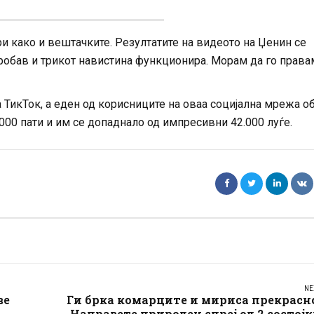
ри како и вештачките. Резултатите на видеото на Џенин се
пробав и трикот навистина функционира. Морам да го права
 ТикТок, а еден од корисниците на оваа социјална мрежа о
000 пати и им се допаднало од импресивни 42.000 луѓе.
NE
ве
Ги брка комарците и мириса прекрасн
Направете природен спреј од 2 состој