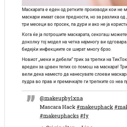
Маскарата е еден од ретките производи кои не мо
маскари имаат свои предности, но за разлика од 
три месеци во просек, па дури и ако не ја користи
Кога ќе ја потрошите маскарата, секогаш можете д
доколку тој модел на четка најмногу ви одговара
бидејќи инфекциите се шират многу брзо.
Новиот „меки и дебели“ трик за трепки на ТикТо
вреден за црвен тепих со помош на маскара! Тр
вели дека наместо да нанесувате слоеви маскара 
пудра во прав и премачкајте ги трепките со неа
@makeupbylxna
Mascara Hack
#makeuphack
#mak
#makeuphacks
#fy