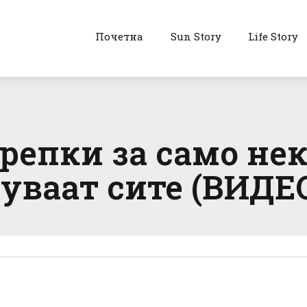
Почетна
Sun Story
Life Story
трепки за само не
руваат сите (ВИДЕ