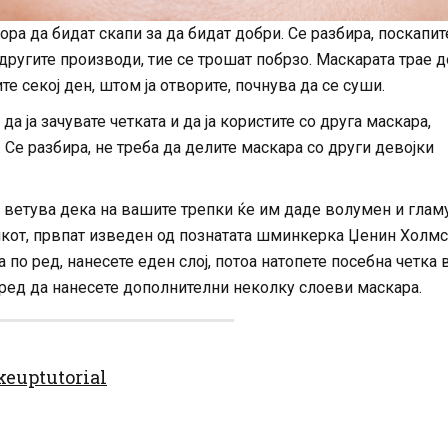
ра да бидат скапи за да бидат добри. Се разбира, поскапит
другите производи, тие се трошат побрзо. Маскарата трае д
те секој ден, штом ја отворите, почнува да се суши.
а ја зачувате четката и да ја користите со друга маскара,
. Се разбира, не треба да делите маскара со други девојки
к ветува дека на вашите трепки ќе им даде волумен и глам
икот, првпат изведен од познатата шминкерка Џенин Холмс
по ред, нанесете еден слој, потоа натопете посебна четка 
 пред да нанесете дополнителни неколку слоеви маскара.
euptutorial