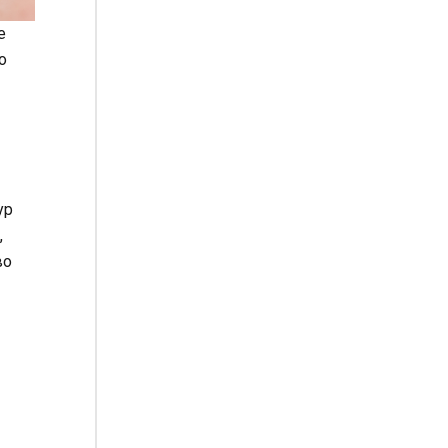
е
о
ур
,
во