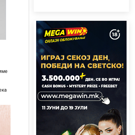
виме
ека