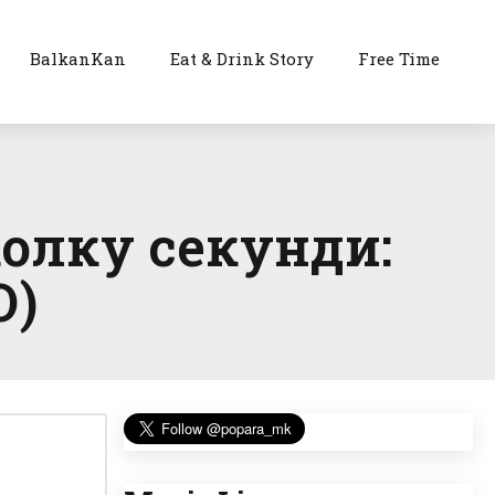
BalkanKan
Eat & Drink Story
Free Time
колку секунди:
О)