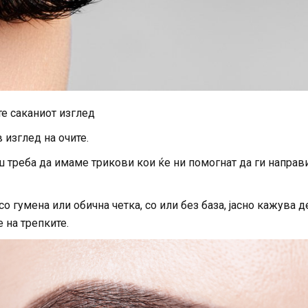
те саканиот изглед
 изглед на очите.
аш треба да имаме трикови кои ќе ни помогнат да ги напра
 гумена или обична четка, со или без база, јасно кажува д
 на трепките.