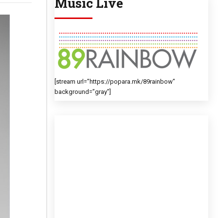
Music Live
[stream url=”https://popara.mk/89rainbow”
background=”gray”]