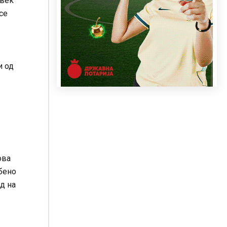
 век
се
и од
ова
обено
д на