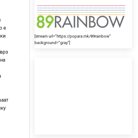
и
о е
чки
[stream url=”https://popara.mk/89rainbow”
background=”gray”]
 врз
 на
а
ваат
лку