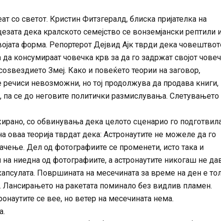
т со светот. Кристин Фитзгералд, блиска пријателка на
цезата дека кралското семејство се вонземјански рептили 
својата форма. Репортерот Дејвид Ајк тврди дека човештвот
 да консумираат човечка крв за да го задржат својот чове
 соѕвездието Змеј. Како и повеќето теории на заговор,
 речиси невозможни, но тој продолжува да продава книги,
, па се до неговите политички размислувања. Слетувањето
ирано, со обвинувања дека целото сценарио го подготвил
а оваа теорија тврдат дека: Астронаутите не можеле да го
чење. Дел од фотографиите се променети, исто така и
и на ниедна од фотографиите, а астронаутите никогаш не да
капсулата. Површината на месечината за време на ден е то
. Лансирањето на ракетата поминало без видлив пламен.
онаутите се вее, но ветер на месечината нема.
а.