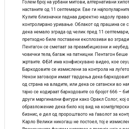
Голем број на урбани митови, алтернативни хипот
настаните од 11 септември. Еве ги најпопуларнит
Кулите близначки паднаа директно надолу право,
контролирано уривање. Облакот од прашина се см
дека немало зграда од челик пред 11 септември,
претходно биле поставени експлозиви во згради
Пентагон се сметаат за преамбициозни и неубедл
човечки тела, багаж на патницни. Пентагон беше 
жртвите. ФБИ има конфискувано видео, кое сеуш
Баркодовите се измислени за контрола на луѓето
Некои заговори имаат тврдења дека баркодовите
од страна на владите, или дека се сатански во н
тајно се кодираат баркодовите со бројот 666 – би
други маргинални фигури како Оракл Солог, кој о
образложение дека било кој вид на компјутерски
бизнис, е дел од пророштвото на ѓаволот за конт
Карло Велики никогаш не постоел, тој е измислен