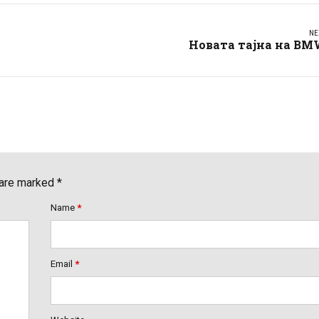
NE
Новата тајна на BM
 are marked *
Name
*
Email
*