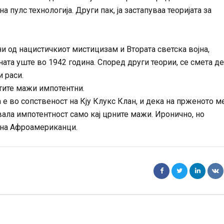
пулс технологија. Други пак, ја застапуваа теоријата за
и од нацистичкиот мистицизам и Втората светска војна,
та уште во 1942 година. Според други теории, се смета д
 раси.
тите мажи импотентни.
 е во сопственост на Кју Клукс Клан, и дека на прженото м
вала импотентност само кај црните мажи. Иронично, но
 на Афроамериканци.