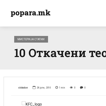
popara.mk
МИСТЕРИЈА СТАТИИ
10 Откачени те
slobodan
28 јули, 2010
1
min
0
0