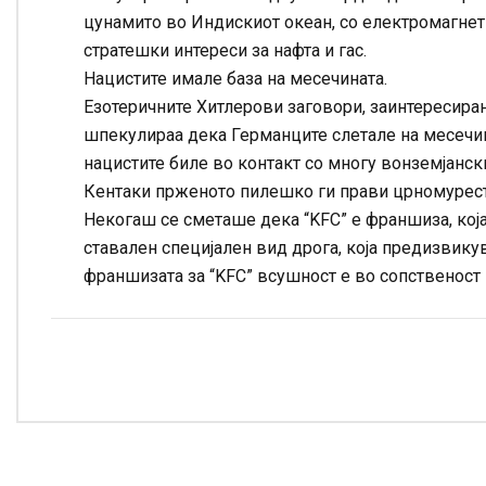
цунамито во Индискиот океан, со електромагнетна 
стратешки интереси за нафта и гас.
Нацистите имале база на месечината.
Езотеричните Хитлерови заговори, заинтересиран
шпекулираа дека Германците слетале на месечина
нацистите биле во контакт со многу вонземјански
Кентаки прженото пилешко ги прави црномурес
Некогаш се сметаше дека “KFC” е франшиза, која
ставален специјален вид дрога, која предизвику
франшизата за “KFC” всушност е во сопственост