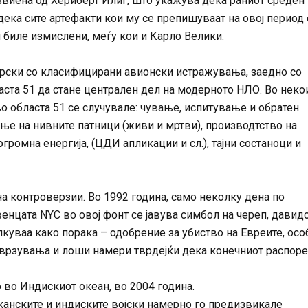
азвиена од Хериберт Илиг, што укажува дека раниот среден
 дека сите артефакти кои му се препишуваат на овој период 
и биле измислени, меѓу кои и Карло Велики.
врски со класифицирани авионски истражувања, заедно со
ста 51 да стане централен дел на модерното НЛО. Во неко
 областа 51 се случувале: чување, испитување и обратен
ње на нивните патници (живи и мртви), производтство на
огромна енергија, (ЦДИ апликации и сл.), тајни состаноци и
на контроверзии. Во 1992 година, само неколку дена по
венцата NYC во овој фонт се јавува симбол на череп, давид
олкуваа како порака – одобрение за убиство на Евреите, ос
оврзувања и лоши намери тврдејќи дека конечниот распоре
 во Индискиот океан, во 2004 година.
анските и индиските војски намерно го предизвикале