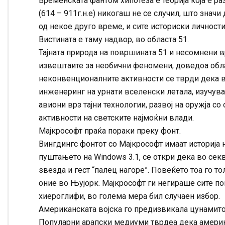
Временската фантом хипотеза е теорија која е р
(614 – 911г.н.е) никогаш не се случил, што значи
од некое друго време, и сите историски личност
Вистината е таму надвор, во областа 51.
Тајната природа на површината 51 и несомнени 
извештаите за необични феномени, доведоа обла
неконвенционалните активности се тврди дека во
инженеринг на урнати вселенски летала, изучува
авиони врз тајни технологии, развој на оружја со 
активности на светските најмоќни влади.
Мајкрософт праќа пораки преку фонт.
Вингдингс фонтот со Мајкрософт имаат историја 
пуштањето на Windows 3.1, се откри дека во сек
ѕвезда и гест “палец нагоре”. Повеќето тоа го т
оние во Њујорк. Мајкрософт ги негираше сите п
хиероглифи, во голема мера бил случаен избор.
Американската војска го предизвикала цунамито
Популарни арапски медиуми тврдеа дека америк