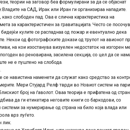
ези, теории на заговор беа формулирани за да се објаснат
е:Владите на САД, Ирак или Иран ги организираа нападите.
 како слободен пад. Ова е слична карактеристика на
ета за карактеристичен за гравитацијата. Често се посочу
 бидејќи кулите се распаднаа од пожар и евентуално дека
те. Некои од фотографските докази од трупот на авионот п
иви, на кои изостанува визуелен недостаток на изгорен ме
погоден во реновирана, засилена секција, со цел да се нам
те не е пуштено на слобода.
.
 се навистина наменети да служат како средство за контр
америте. Мери Стујард Релф тврди во Новиот систем на пари
блискиот број на ѓаволот. Оваа теорија е прифатена од стран
дбива да ги етикетира неговите книги со баркодови, со
 системи за нумерирање од страна на било која влада или
рола врз луѓето.
 лик.