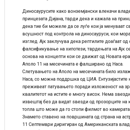
Диносаурусите како вонземјански влекачи владеа
принцезата Дијана, тврди дека и кажала на прин
дека тие би можеле да се луѓе кои ја менуваат 
всушност под контрола на диносауруси, кои мора
изглед. Ајк заклучува дека рептилите доаѓаат од
фалсификување на хипотези, тврдењата на Ајк се
основа на концепти кои се движат од Новата ера
Аполо 11 на месечината е фалширано од Наса.
Слетувањето на Аполо на месечината било излаж
Наса, со можна поддршка од ЦИА. Ентузијастите н
преживеат патувањето поради изложеност на зра
квалитетот на истите е многу висок. Нема ѕвезд
извештај без да видат ѕвезди од прозорците на 
топла што може да го стопи филмот во камерата
Знамето ставено на површината од страна на астр
11 Септември диригиран од Американската влад