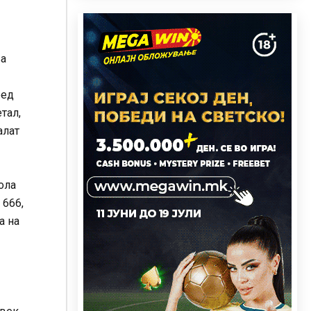
ва
ред
тал,
алат
ола
 666,
а на