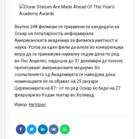
Вкупно 248 филмови се пријавени за кандидати за
Оскар на популарноста, информирала
Американската академија за филмска уметност и
наука. Услов за еден филм да влезе во конкуренција
мора да се прикажува најмалку седум дена по ред
во Лос Анџелес, најдоцна до 31 декември до полноќ,
пренесуваат американските медиуми. Во
соопштението од Академијата се наведува дека
номинациите ќе се објават на 25 јануари.
Церемонијата на 87– от по ред Оскар ќе биде на 27
февруари во Кодак театар во Холивуд.
Извор:
Нетпрес