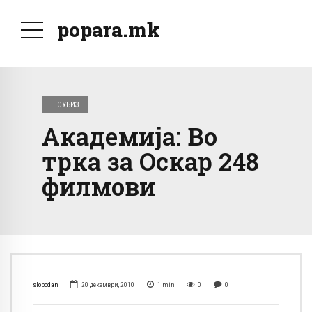
popara.mk
ШОУБИЗ
Академија: Во
трка за Оскар 248
филмови
slobodan
20 декември, 2010
1
min
0
0