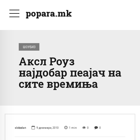
popara.mk
ШОУБИЗ
Аксл Роуз
најдобар пеајач на
сите времиња
slobodan
9 декември, 2010
1
min
0
0