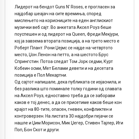
Лидерот на бендот Guns N’ Roses, е прогласен за
најдобар шеајач на сите времиња, според
мислењето на корисниците на еден англискиот
музички веб сајт. Во анкетата Аксел Роуз беше
поуспешен и од лидерот на Queen, Фреди Мекјури,
кој ја завзема втората позиција, а на трето место е
Роберт Плант. Рони Џејмс се најде на четвртото
место, Џон Ленон на петто, а на шестото Брус
Спрингстин. Потоа следат Том Јорк седми, Курт
Кобеин осми, Мет Белами девети и на десетата
позиција е Пол Мекартни.
Од сајтот напишале, дека публиката се изјаснила, и
без разлика што поминале толку години од славата
на Аксел Роуз, едноставно треба да се заборави
каков е тој денес, а да се присетиме каков беше кон
крајот на 80-тите, опасен, гневен, конфликтен и
контроверзен. На листата 30 најдобри пејачи се
нашле и Џим Морисон, Мик Џегер, Стивен Тајлер, Иги
Поп, Бон Скот и други.