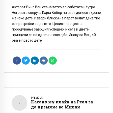
Актерот Винс Вон стана татко во саботата наутро.
Неговата сопруга Kајла Вебер на свет донесе здpаво
женско дете. Извори блиски на парот велат дека тие
се пресреќни за детето. Целиот процес на
породување завршил успешно, и сега и двете
принцези се во одлична состојба. Инаку за Вон, 40,
ова е првото дете.
PREVIOUS
Касано му плаќа на Реал за
да премине во Милан