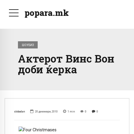
popara.mk
ШОУБИЗ
Актерот Винс Вон
доби ќерка
slobodan
20 декември, 2010
1
min
0
0