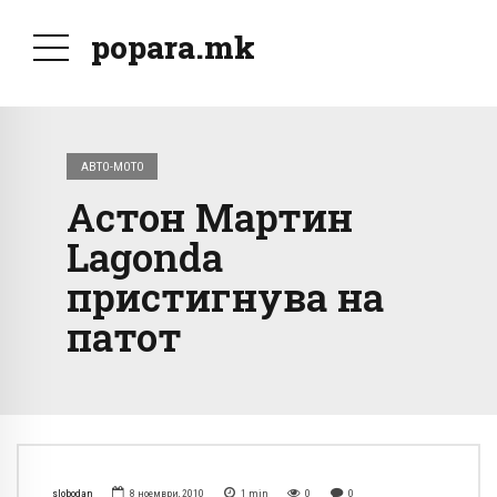
popara.mk
АВТО-МОТО
Астон Мартин
Lagonda
пристигнува на
патот
slobodan
8 ноември, 2010
1
min
0
0