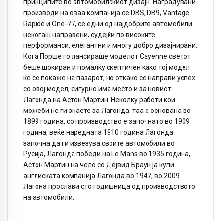
принципите во автомобилскиот дизајн. Наградувани
производи на оваа компанија се DBS, DB9, Vantage.
Rapide и One-77, се едни од најдобрите автомобили
некогаш направени, судејќи по високите
перформанси, елегантни и многу добро дизајнирани.
Кога Порше го лансираше моделот Cayenne светот
беше шокиран и помалку скептичен како тој модел
ќе се покаже на пазарот, но откако се направи успех
со овој модел, сигурно има место и за новиот
Лагонда на Астон Мартин. Неколку работи кои
можеби не ги знаете за Лагонда: таа е основана во
1899 година, со производство е започнато во 1909
година, веќе наредната 1910 година Лагонда
започна да ги извезува своите автомобили во
Русија, Лагонда победи на Le Mans во 1935 година,
Астон Мартин на чело со Дејвид Браун ја купи
англиската компанија Лагонда во 1947, во 2009
Лагона прослави сто годишница од производството
на автомобили.