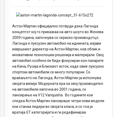
Астон Мартин официјално потврди дека Лагонда
концептот кој го прикажаа на авто шоуто во Женева
2009 година, започнува со сериско производстцо.
Лагонда е луксузен автомобил на иднината, изјави
извршниот директор на Астон Мартин, нов облик и
иновативни технолошки решенија и материјали. Овој
автомобил особено ќе биде фокусиран кон пазарите
на Кина, Русија и Блискиот исток, каде овие луксузно
спортски автомобили се многу популарни. Со
враќањето на Лагонда, Астон Мартин ја исполнува
својата визија. Модерната ера за овој производител
на автомобили започна во 2001 година, со
лансирање на V12 Vanquisha . Во годините кои
следеа Астон Мартин лансираше четри нови модели
кои станаа лидери во својата класа, и со тоа ја
вратија GT категоријата и ги редефинираа