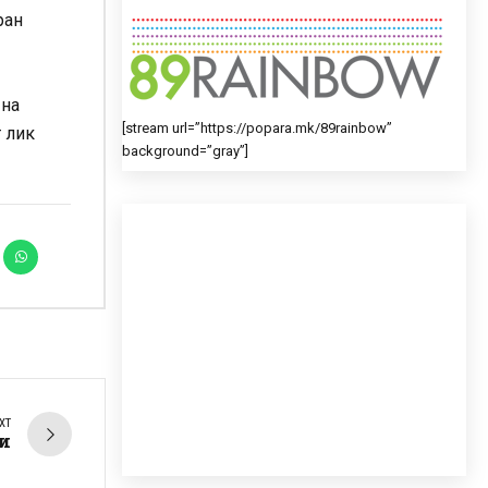
ран
 на
[stream url=”https://popara.mk/89rainbow”
т лик
background=”gray”]
XT
ни