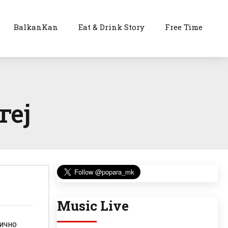
BalkanKan
Eat & Drink Story
Free Time
геј
Music Live
вично