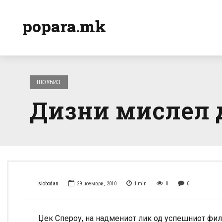
popara.mk
ШОУБИЗ
Дизни мислел д
slobodan
29 ноември, 2010
1
min
0
0
Џек Спероу, на надмениот лик од успешниот филм