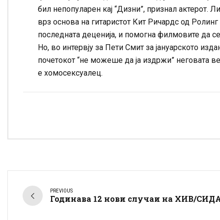
бил непопуларен кај “Дизни”, признал актерот. Л
врз основа на гитаристот Кит Ричардс од Ролинг
последната деценија, и помогна филмовите да с
Но, во интервју за Пети Смит за јануарското изда
почетокот “не можеше да ја издржи” неговата ве
е хомосексуалец.
PREVIOUS
Годинава 12 нови случаи на ХИВ/СИД