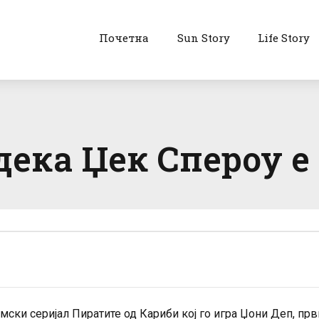
Почетна
Sun Story
Life Story
ека Џек Спероу е 
ски серијал Пиратите од Кариби кој го игра Џони Деп, пр