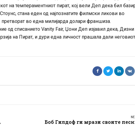
икот на темпераментниот пират, кој вели Деп дека бил бази
 Стоунс, стана еден од најпознатите филмски ликови во
е претворат во една милијарда долари франшиза.
ние од списанието Vanity Fair, Џони Деп изјавил дека, Дизни
рзија на Пират, и дури една личност прашала дали неговио
NE
А
Боб Гилдоф ги мрази своите пес