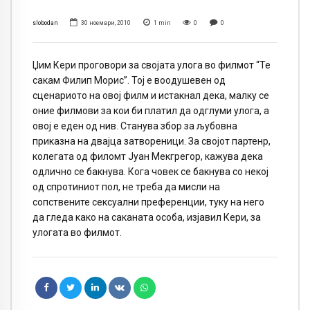
slobodan
30 ноември, 2010
1
min
0
0
Џим Кери проговори за својата улога во филмот “Те
сакам Филип Морис”. Тој е воодушевен од
сценариото на овој филм и истакнал дека, малку се
оние филмови за кои би платил да одглуми улога, а
овој е еден од нив. Станува збор за љубовна
приказна на двајца затвореници. За својот партенр,
колегата од филомт Јуан Мекгрегор, кажува дека
одлично се бакнува. Кога човек се бакнува со некој
од спротиниот пол, не треба да мисли на
сопствените сексуални преференции, туку на него
да гледа како на саканата особа, изјавил Кери, за
улогата во филмот.