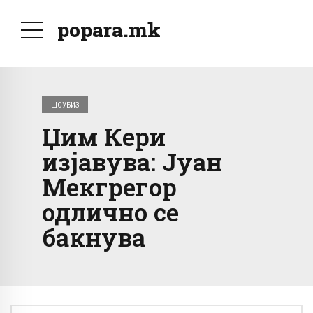
popara.mk
ШОУБИЗ
Џим Кери
изјавува: Јуан
Мекгрегор
одлично се
бакнува