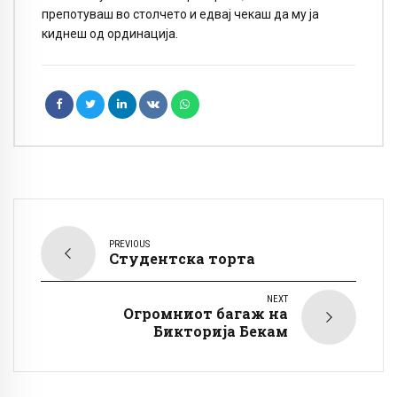
препотуваш во столчето и едвај чекаш да му ја
киднеш од ординација.
PREVIOUS
Студентска торта
NEXT
Огромниот багаж на
Бикторија Бекам