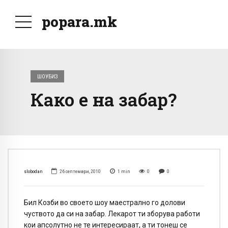
popara.mk
ШОУБИЗ
Како е на забар?
slobodan
26 септември, 2010
1
min
0
0
Бил Козби во своето шоу маестрално го долови
чуството да си на забар. Лекарот ти зборува работи
кои апсолутно не те интересираат, а ти тонеш се