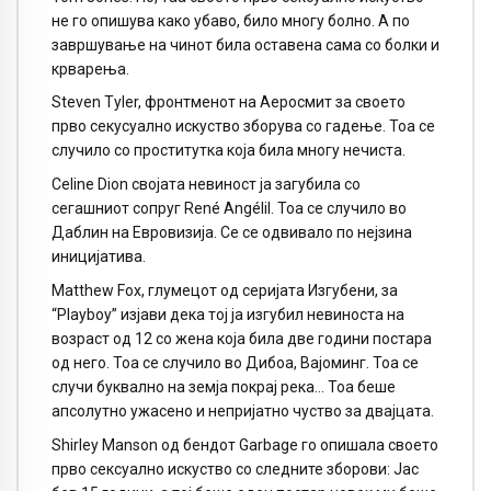
не го опишува како убаво, било многу болно. А по
завршување на чинот била оставена сама со болки и
крварења.
Steven Tyler, фронтменот на Аеросмит за своето
прво секусуално искуство зборува со гадење. Тоа се
случило со проститутка која била многу нечиста.
Celine Dion својата невиност ја загубила со
сегашниот сопруг René Angélil. Тоа се случило во
Даблин на Евровизија. Се се одвивало по нејзина
иницијатива.
Matthew Fox, глумецот од серијата Изгубени, за
“Playboy” изјави дека тој ја изгубил невиноста на
возраст од 12 со жена која била две години постара
од него. Тоа се случило во Дибоа, Вајоминг. Тоа се
случи буквално на земја покрај река… Тоа беше
апсолутно ужасено и непријатно чуство за двајцата.
Shirley Manson од бендот Garbage го опишала своето
прво сексуално искуство со следните зборови: Јас