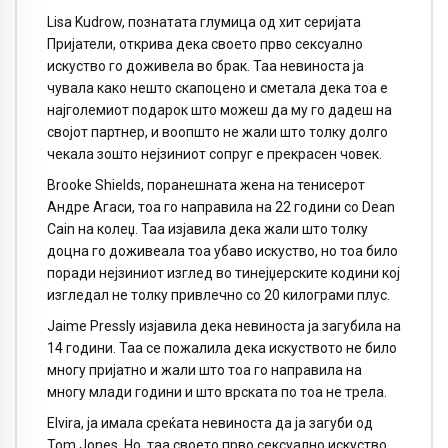
Lisa Kudrow, познатата глумица од хит серијата
Пријатели, открива дека своето прво сексуално
искуство го доживела во брак. Таа невиноста ја
чувала како нешто скапоцено и сметала дека тоа е
најголемиот подарок што можеш да му го дадеш на
својот партнер, и воопшто не жали што толку долго
чекала зошто нејзиниот сопруг е прекрасен човек.
Brooke Shields, поранешната жена на тенисерот
Андре Агаси, тоа го направила на 22 години со Dean
Cain на колеџ. Таа изјавила дека жали што толку
доцна го доживеала тоа убаво искуство, но тоа било
поради нејзиниот изглед во тинејџерските кодини кој
изгледал не толку привлечно со 20 килограми плус.
Jaime Pressly изјавила дека невиноста ја загубила на
14 години. Таа се пожалила дека искуството не било
многу пријатно и жали што тоа го направила на
многу млади години и што врската по тоа не трела.
Elvira, ја имала среќата невиноста да ја загуби од
Tom Jones. Но, таа своето прво сексуално искуство