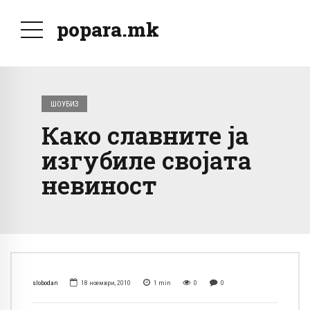
popara.mk
ШОУБИЗ
Како славните ја
изгубиле својата
невиност
slobodan
18 ноември, 2010
1
min
0
0