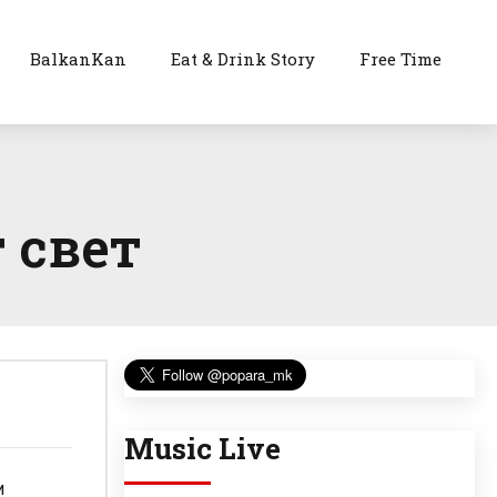
BalkanKan
Eat & Drink Story
Free Time
 свет
Music Live
и