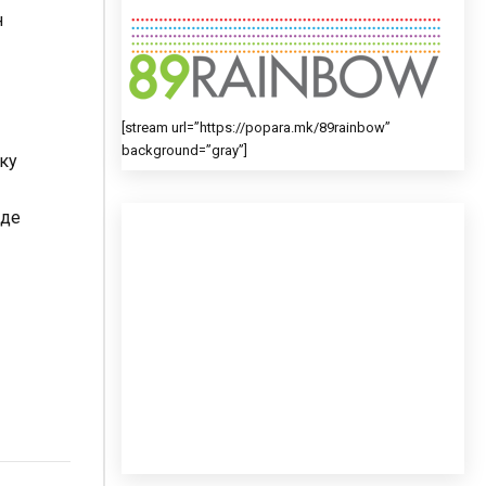
н
[stream url=”https://popara.mk/89rainbow”
background=”gray”]
еку
аде