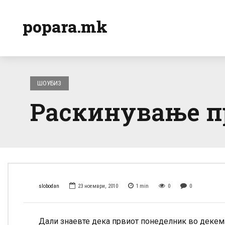
popara.mk
ШОУБИЗ
Раскинување п
slobodan
23 ноември, 2010
1
min
0
0
Дали знаевте дека првиот понеделник во декемв