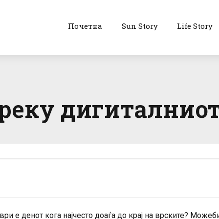
Почетна
Sun Story
Life Story
реку дигиталниот
ри е денот кога најчесто доаѓа до крај на врските? Можеб