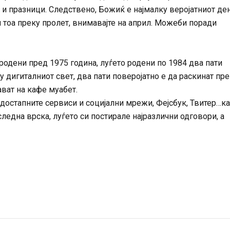
а и празници. Следствено, Божиќ е најмалку веројатниот де
и тоа преку пролет, внимавајте на април. Можеби поради
родени пред 1975 година, луѓето родени по 1984 два пати
ку дигиталниот свет, два пати поверојатно е да раскинат пр
ават на кафе муабет.
достапните сервиси и социјални мрежи, Фејсбук, Твитер…к
ледна врска, луѓето си постирале најразлични одговори, а