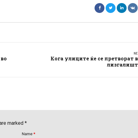
NE
 во
Кога улиците ќе се претворат 
лизгалишт
 are marked *
Name
*