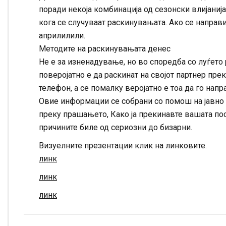
поради некоја комбинација од сезонски влијаниј
кога се случуваат раскинувањата. Ако се направ
априлилили.
Методите на раскинувањата денес
Не е за изненадување, но во споредба со луѓето 
поверојатно е да раскинат на својот партнер пре
телефон, а се помалку веројатно е тоа да го напр
Овие информации се собрани со помош на јавно 
преку прашањето, Како ја прекинавте вашата пос
причините биле од сериозни до бизарни.
Визуелните презентации клик на линковите.
линк
линк
линк