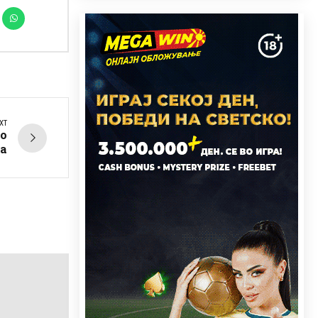
XT
во
а