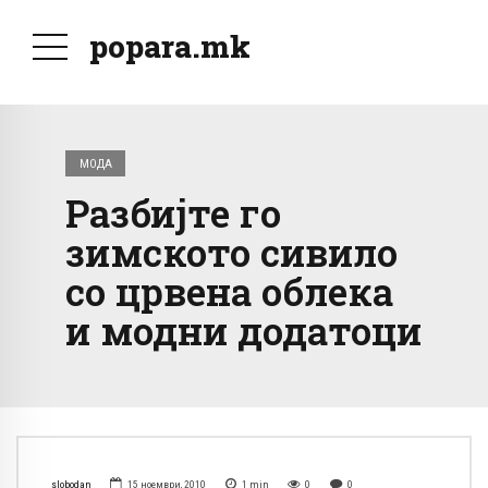
popara.mk
МОДА
Разбијте го
зимското сивило
со црвена облека
и модни додатоци
slobodan
15 ноември, 2010
1
min
0
0