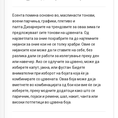
Есента помина основно во, маслинасти тонови,
воени парчиња, графики, плетиво и
палта.Дизајнерите на трендовите за оваа зима ги
предложуваат сите тонови на црвената. Од
најсветлата за оние похрабрите па до најтемните
нијанси за оние кои не се толку храбри. Овие се
нијансите кои може да ги ставите на себе, без
разлика дали се работи за излегување преку ден
или навечер. Ако се одлучите за црвено, може да
избирете капут, јакна, или фустан. Бидете
внимателни при изборот на бојата која ќе ја
комбинирате со црвената. Оваа боја може да ја
вметнете во комбинацијата од бои кои вие ќе си ја
изберете, преку модните додатоци како што се
паричник, појаси и ремени, шал, накит, чанта или
високи потпетици во црвена боја.