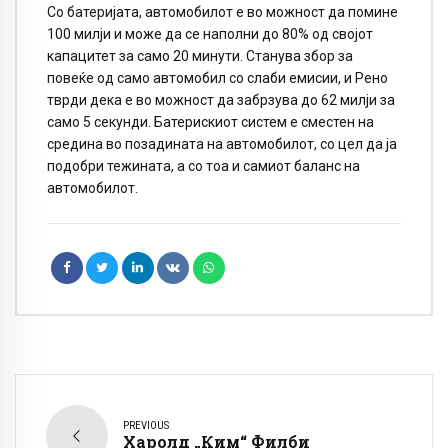
Со батеријата, автомобилот е во можност да помине
100 милји и може да се наполни до 80% од својот
капацитет за само 20 минути. Станува збор за
повеќе од само автомобил со слаби емисии, и Рено
тврди дека е во можност да забрзува до 62 милји за
само 5 секунди. Батерискиот систем е сместен на
средина во позадината на автомобилот, со цел да ја
подобри тежината, а со тоа и самиот баланс на
автомобилот.
PREVIOUS
Харолд „Ким“ Филби