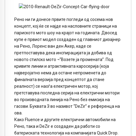
Рено ни ги донесе првите погледи од сосема нов
концепт, кој ќе се најде на насловните страници на
париското мото шоу на крајот на годината. Двосед
купе е првиот модел создаден од главниот дизајнер
на Рено, Лоренс ван ден Акер, каде се
претпоставува дека инспирацијата ја добива од
новото стилско мото ¬“Возете ја промената”. Под
кривите линии и атрактивната каросерија (која
најверојатно нема да остане непроменета до
финалната верзија пред концептот да стане
реалност) се наоѓа електричен мотор, кој
претставува последна серија на електрични мотори
во производната линија на Рено без емисија на
гасови. Буквата З во називот “DeZir” е референца на
ова.
Како Fluence и другите електрични автомобили на
Рено, така и DeZir е создаден да работи со
батериската технологија на компанијата Quick Drop.