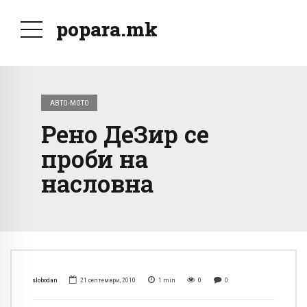
popara.mk
АВТО-МОТО
Рено ДеЗир се
проби на
насловна
slobodan
21 септември, 2010
1
min
0
0