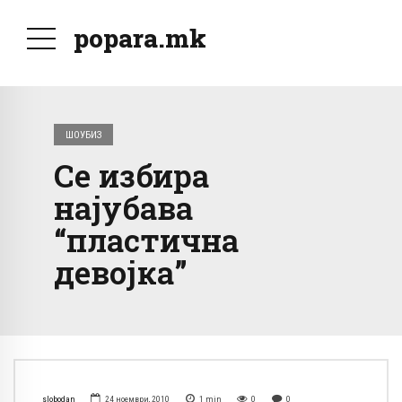
popara.mk
ШОУБИЗ
Се избира
најубава
“пластична
девојка”
slobodan
24 ноември, 2010
1
min
0
0