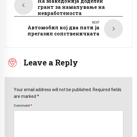
На Македонија доделен
грант за намалување на
невработеноста
NEXT
Автомобил кој два пати ја
прегазил сопственичката
Leave a Reply
Your email address will not be published. Required fields
are marked *
Comment
*