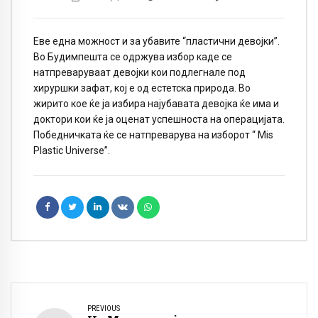
Еве една можност и за убавите “пластични девојки”.
Во Будимпешта се одржува избор каде се
натпреваруваат девојки кои подлегнале под
хируршки зафат, кој е од естетска природа. Во
жирито кое ќе ја избира најубавата девојка ќе има и
доктори кои ќе ја оценат успешноста на операцијата.
Победничката ќе се натпреварува на изборот “ Mis
Plastic Universe”.
PREVIOUS