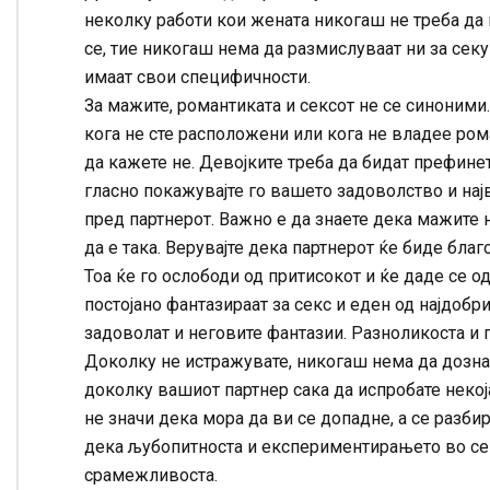
неколку работи кои жената никогаш не треба да 
се, тие никогаш нема да размислуваат ни за секун
имаат свои специфичности.
За мажите, романтиката и сексот не се синоними
кога не сте расположени или кога не владее ро
да кажете не. Девојките треба да бидат префинети
гласно покажувајте го вашето задоволство и нај
пред партнерот. Важно е да знаете дека мажите н
да е така. Верувајте дека партнерот ќе биде бла
Тоа ќе го ослободи од притисокот и ќе даде се о
постојано фантазираат за секс и еден од најдобри
задоволат и неговите фантазии. Разноликоста и 
Доколку не истражувате, никогаш нема да дозна
доколку вашиот партнер сака да испробате некоја
не значи дека мора да ви се допадне, а се разбир
дека љубопитноста и експериментирањето во сек
срамежливоста.