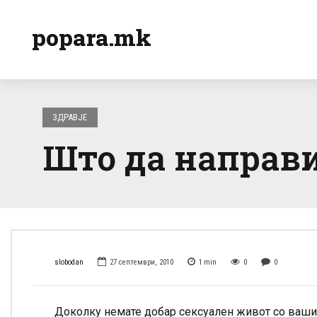
popara.mk
ЗДРАВЈЕ
Што да направи
slobodan
27 септември, 2010
1
min
0
0
Доколку немате добар сексуален живот со вашиот