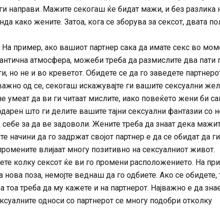
ги направи. Мажите секогаш ќе бидат мажи, и без разлика 
да како жените. Затоа, кога се зборува за сексот, двата по
. На пример, ако вашиот партнер сака да имате секс во мо
мантична атмосфера, можеби треба да размислите два пати 
, но не и во креветот. Обидете се да го заведете партнеро
важно од се, секогаш искажувајте ги вашите сексуални же
е умеат да ви ги читаат мислите, иако повеќето жени би с
годарен што ги делите вашите тајни сексуални фантазии со н
д себе за да ве задоволи. Жените треба да знаат дека мажи
те начини да го задржат својот партнер е да се обидат да ги
промените влијаат многу позитивно на сексуалниот живот.
ете колку сексот ќе ви го промени расположението. На пр
 нова поза, немојте веднаш да го одбиете. Ако се обидете, 
а тоа треба да му кажете и на партнерот. Најважно е да зна
суалните односи со партнерот се многу подобри отколку