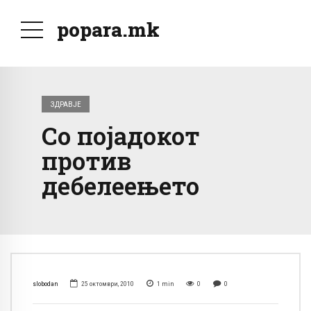
popara.mk
ЗДРАВЈЕ
Со појадокот
против
дебелеењето
slobodan
25 октомври, 2010
1
min
0
0