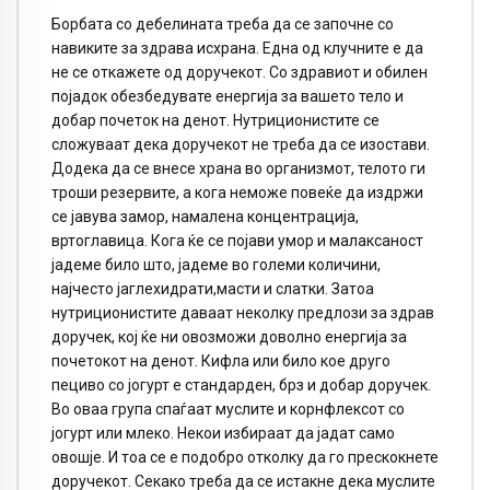
Борбата со дебелината треба да се започне со
навиките за здрава исхрана. Една од клучните е да
не се откажете од доручекот. Со здравиот и обилен
појадок обезбедувате енергија за вашето тело и
добар почеток на денот. Нутриционистите се
сложуваат дека доручекот не треба да се изостави.
Додека да се внесе храна во организмот, телото ги
троши резервите, а кога неможе повеќе да издржи
се јавува замор, намалена концентрација,
вртоглавица. Кога ќе се појави умор и малаксаност
јадеме било што, јадеме во големи количини,
најчесто јаглехидрати,масти и слатки. Затоа
нутриционистите даваат неколку предлози за здрав
доручек, кој ќе ни овозможи доволно енергија за
почетокот на денот. Кифла или било кое друго
пециво со јогурт е стандарден, брз и добар доручек.
Во оваа група спаѓаат муслите и корнфлексот со
јогурт или млеко. Некои избираат да јадат само
овошје. И тоа се е подобро отколку да го прескокнете
доручекот. Секако треба да се истакне дека муслите