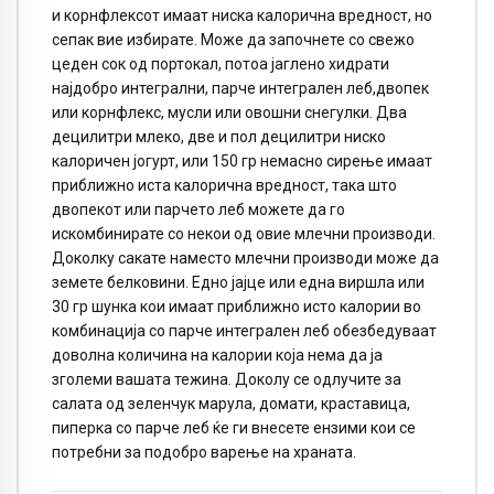
и корнфлексот имаат ниска калорична вредност, но
сепак вие избирате. Може да започнете со свежо
цеден сок од портокал, потоа јаглено хидрати
најдобро интегрални, парче интегрален леб,двопек
или корнфлекс, мусли или овошни снегулки. Два
децилитри млеко, две и пол децилитри ниско
калоричен јогурт, или 150 гр немасно сирење имаат
приближно иста калорична вредност, така што
двопекот или парчето леб можете да го
искомбинирате со некои од овие млечни производи.
Доколку сакате наместо млечни производи може да
земете белковини. Едно јајце или една виршла или
30 гр шунка кои имаат приближно исто калории во
комбинација со парче интегрален леб обезбедуваат
доволна количина на калории која нема да ја
зголеми вашата тежина. Доколу се одлучите за
салата од зеленчук марула, домати, краставица,
пиперка со парче леб ќе ги внесете ензими кои се
потребни за подобро варење на храната.