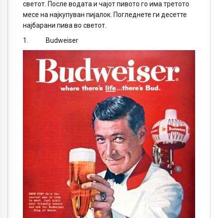
светот. После водата и чајот пивото го има третото
месе на најкупуван пијалок. Погледнете ги десетте
најбарани пива во светот.
1. Budweiser