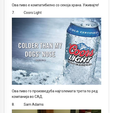
Ова пиво е компатибилно со секоја храна. Уживајте!
7. Coors Light
Ова пиво го произведуба најголемата трета по ред
компанија во САД.
8. Sam Adams