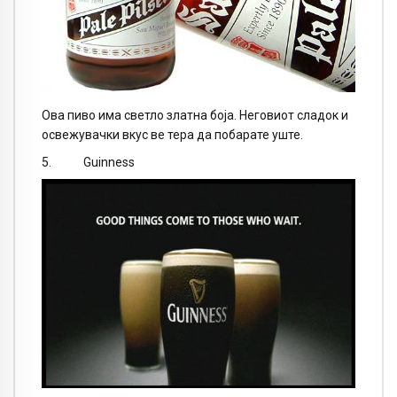
Ова пиво има светло златна боја. Неговиот сладок и
освежувачки вкус ве тера да побарате уште.
5. Guinness