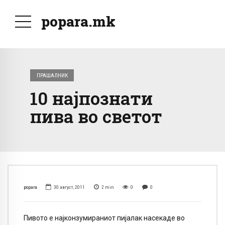
popara.mk
ПРАШАЛНИК
10 најпознати
пива во светот
popara
30 август, 2011
2
min
0
0
Пивото е најконзумираниот пијалак насекаде во