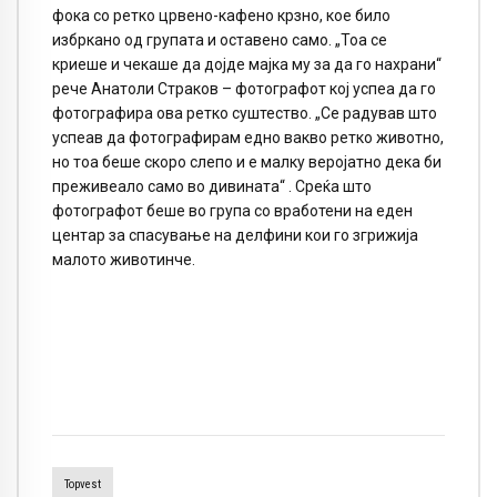
фока со ретко црвено-кафено крзно, кое било
избркано од групата и оставено само. „Тоа се
криеше и чекаше да дојде мајка му за да го нахрани“
рече Анатоли Страков – фотографот кој успеа да го
фотографира ова ретко суштество. „Се радував што
успеав да фотографирам едно вакво ретко животно,
но тоа беше скоро слепо и е малку веројатно дека би
преживеало само во дивината“ . Среќа што
фотографот беше во група со вработени на еден
центар за спасување на делфини кои го згрижија
малото животинче.
Topvest