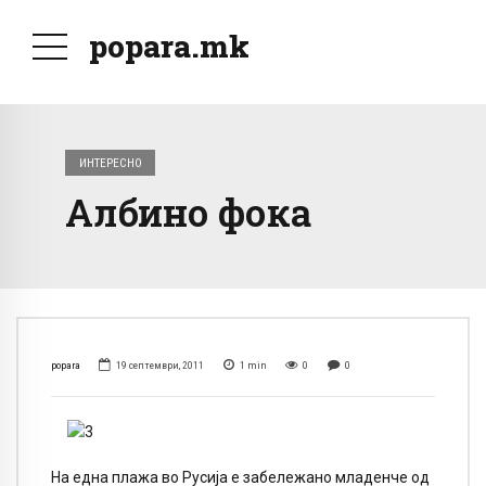
popara.mk
ИНТЕРЕСНО
Албино фока
popara
19 септември, 2011
1
min
0
0
На една плажа во Русија е забележано младенче од