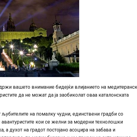
адржи вашето внимание бидејќи влијанието на медитеранск
ристите да не можат да ја заобиколат оваа каталонската
 љубителите на помалку чудни, единствени градби со
и авантуристите кои се желни за модерни технолошки
 а духот на градот постојано асоцира на забава и