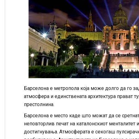
Барселона е метропола која може долго да го з
атмосфера и единствената архитектура прават ту
престолнина.
Барселона е место каде што можат да се сретнат
неповторлив печат на каталонскиот менталитет 
достигнувања. Атмосферата е секогаш пулсирачка,