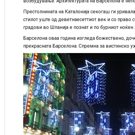
возбудување. Архитектурата на Барселона е непо
Престолнината на Каталонија секогаш ги уривала 
стилот уште од деветнаесеттиот век и со право с
градови во Шпанија е познат и по бурниот ноќен
Барселона оваа година изгледа божествено, доче
прекрасната Барселона. Спремна за вистинско 