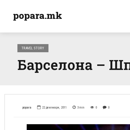
popara.mk
TRAVEL STORY
Барселона – Шп
popara
22 декември, 2011
3
min
0
0