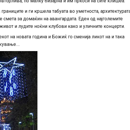
вторлива, по малку бизарна и им пркоси на сите клишеа.
границите и ги кршела табуата во уметноста, архитектурат
е смета за домаќин на авангардата. Еден од најголемите
 живот и лудите ноќни клубови како и уличните концерти.
кот на новата година и Божиќ го сменија ликот на и така
ужување….