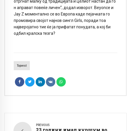
отргнат малку од традицијата и целиот настан да го
н аправат повеќе личен“, додал изворот. Beyonce и
Jay Z моментално се во Европа каде пејачката го
промовира својот најнов сингл Girls, поради тоа
најверојатно тие ќе ја прифатат понудата, а кој би
одбил кралска тезга?
Topvest
PREVIOUS
23 години имал куршум во