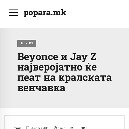
popara.mk
ШОУБИЗ
Beyonce и Jay Z
најверојатно ќе
пеат на кралската
венчавка
popara
25 април, 2011
1
min
0
0