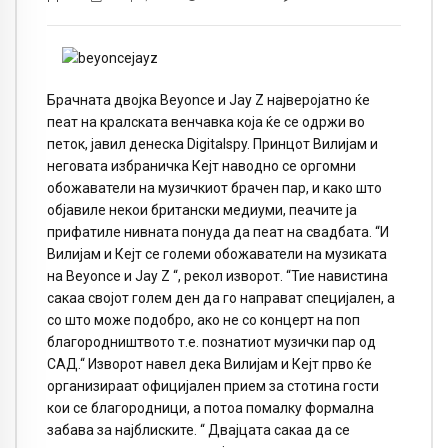
Брачната двојка Beyonce и Jay Z најверојатно ќе
пеат на кралската венчавка која ќе се одржи во
петок, јавил денеска Digitalspy. Принцот Вилијам и
неговата избраничка Кејт наводно се оргомни
обожаватели на музичкиот брачен пар, и како што
објавиле некои британски медиуми, пеачите ја
прифатиле нивната понуда да пеат на свадбата. “И
Вилијам и Кејт се големи обожаватели на музиката
на Beyonce и Jay Z “, рекол изворот. “Тие навистина
сакаа својот голем ден да го направат специјален, а
со што може подобро, ако не со концерт на поп
благородништвото т.е. познатиот музички пар од
САД.“ Изворот навел дека Вилијам и Кејт прво ќе
организираат официјален прием за стотина гости
кои се благородници, а потоа помалку формална
забава за најблиските. “ Двајцата сакаа да се