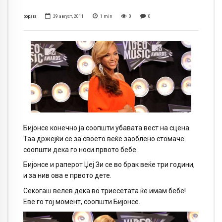
popara
29 август, 2011
1
min
0
0
Бијонсе конечно ја соопшти убавата вест на сцена.
Таа држејќи се за своето веќе заоблено стомаче
соопшти дека го носи првото бебе.
Бијонсе и раперот Џеј Зи се во брак веќе три години,
и за нив ова е првото дете.
Секогаш велев дека во триесетата ќе имам бебе!
Еве го тој момент, соопшти Бијонсе.