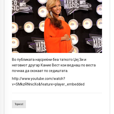
Во публиката најсреќни беа таткото Џеј Зи и
неговиот другар Кание Вест кои веднаш по веста
почнаа да скокаат по седиштата.
http://www.youtube.com/watch?
v=SMkzRNnicXo&feature=player_embedded
Topvest