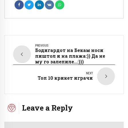
PREVIOUS
Бодигардот на Бекам носи
пиштол и на плажа:)) Да не
му го залепиле...:)))
NEXT
Топ 10 крикет играчи
Leave a Reply