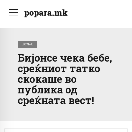
popara.mk
ШОУБИЗ
Бијонсе чека бебе,
среќниот татко
скокаше во
публика од
среќната вест!