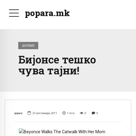
popara.mk
ШОУБИЗ
Бијонсе тешко
чува тајни!
popara
22 септември, 2011
1
min
0
0