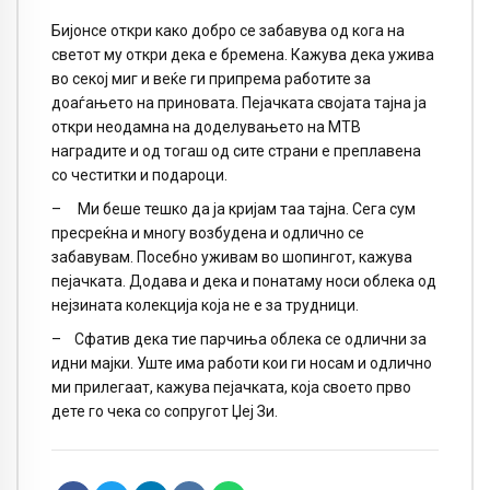
Бијонсе откри како добро се забавува од кога на
светот му откри дека е бремена. Кажува дека ужива
во секој миг и веќе ги припрема работите за
доаѓањето на приновата. Пејачката својата тајна ја
откри неодамна на доделувањето на МТВ
наградите и од тогаш од сите страни е преплавена
со честитки и подароци.
– Ми беше тешко да ја кријам таа тајна. Сега сум
пресреќна и многу возбудена и одлично се
забавувам. Посебно уживам во шопингот, кажува
пејачката. Додава и дека и понатаму носи облека од
нејзината колекција која не е за трудници.
– Сфатив дека тие парчиња облека се одлични за
идни мајки. Уште има работи кои ги носам и одлично
ми прилегаат, кажува пејачката, која своето прво
дете го чека со сопругот Џеј Зи.