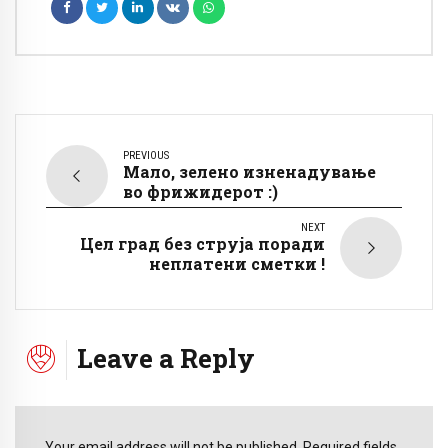
PREVIOUS
Мало, зелено изненадување
во фрижидерот :)
NEXT
Цел град без струја поради
неплатени сметки !
Leave a Reply
Your email address will not be published. Required fields