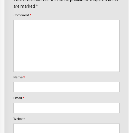
are marked *
Comment
*
Name
*
Email
*
Website