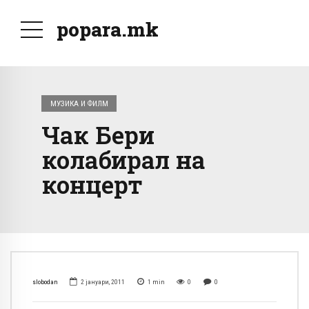
popara.mk
МУЗИКА И ФИЛМ
Чак Бери
колабирал на
концерт
slobodan
2 јануари, 2011
1
min
0
0