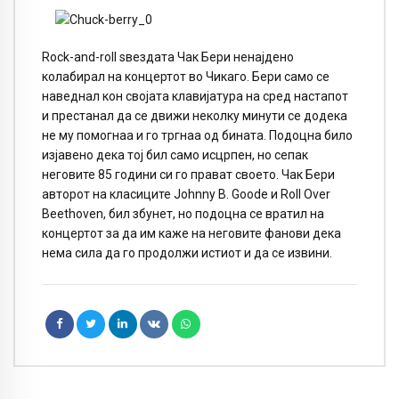
Rock-and-roll ѕвездата Чак Бери ненајдено
колабирал на концертот во Чикаго. Бери само се
наведнал кон својата клавијатура на сред настапот
и престанал да се движи неколку минути се додека
не му помогнаа и го тргнаа од бината. Подоцна било
изјавено дека тој бил само исцрпен, но сепак
неговите 85 години си го прават своето. Чак Бери
авторот на класиците Johnny B. Goode и Roll Over
Beethoven, бил збунет, но подоцна се вратил на
концертот за да им каже на неговите фанови дека
нема сила да го продолжи истиот и да се извини.