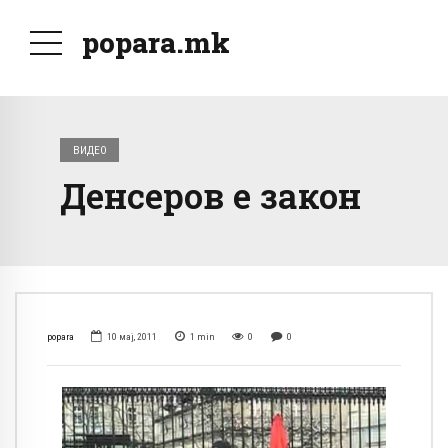
popara.mk
ВИДЕО
Денсеров е закон
popara
10 мај, 2011
1
min
0
0