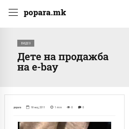
popara.mk
ВИДЕО
Дете на продажба
на e-bay
popara
18 мај, 2011
1
min
0
0