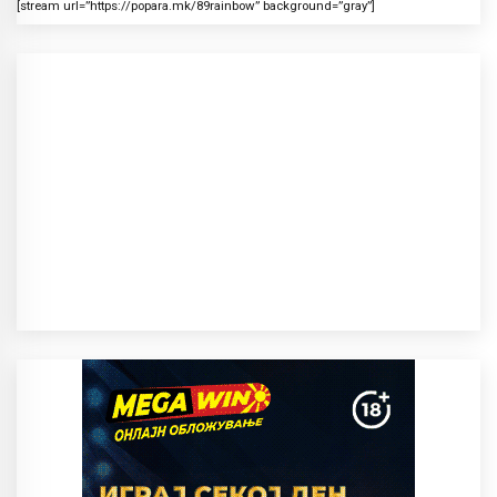
[stream url=”https://popara.mk/89rainbow” background=”gray”]