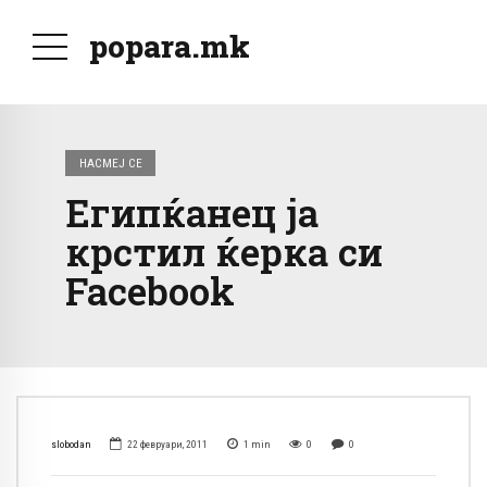
popara.mk
НАСМЕЈ СЕ
Египќанец ја
крстил ќерка си
Facebook
slobodan
22 февруари, 2011
1
min
0
0