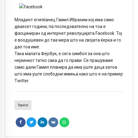
Младиот египќанец Гамил Ибрахим кој има само
дваесет години, па последователно на тоа е
фасциниран од интернет револуцијата Facebook. Тој
е воодушевен до таа мера што на својата ќерка и го
дал тоа име.
Така малата Фејсбук, е сега симбол за она што
нејзиниот татко сака да го прави. Се прашуваме
само дали Гамил планира да има уште деца затоа
што има уште слободни имиња како што е на пример
Twitter.
Topvest