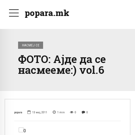
popara.mk
НАСМЕЈ СЕ
ФОТО: Aјде да се
насмееме:) vol.6
popara
13 мај, 2011
1
min
0
0