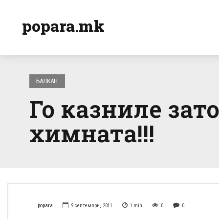
popara.mk
БАЛКАН
Го казниле зат
химната!!!
popara
9 септември, 2011
1
min
0
0