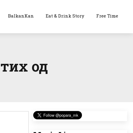
BalkanKan
Eat & Drink Story
Free Time
стих од