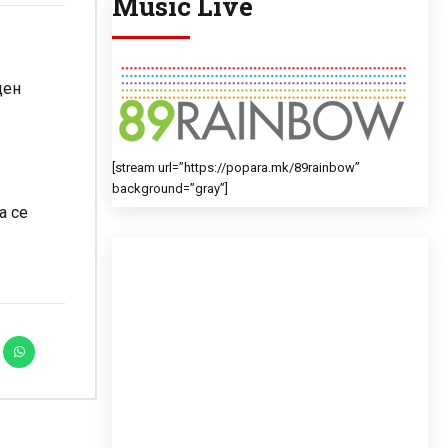
Music Live
ден
[stream url=”https://popara.mk/89rainbow”
background=”gray”]
а се