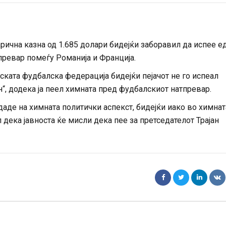
рична казна од 1.685 долари бидејќи заборавил да испее е
превар помеѓу Романија и Франција.
ската фудбалска федерација бидејќи пејачот не го испеал
н“, додека ја пеел химната пред фудбалскиот натпревар.
 даде на химната политички аспекст, бидејќи иако во химнат
л дека јавноста ќе мисли дека пее за претседателот Трајан