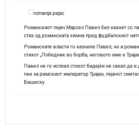
Романскиот пејач Марсел Павел бил казнет со па
стих од романската химна пред фудбалскиот нат
Романските власти го казниле Павел, но и роман
стихот „Победник во борба, неговото име е Траја
Павел не го испеал стихот бидејќи не сакал да и
пее за римскиот император Трајан, пејачот смета
Башеску.