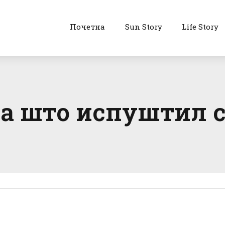
Почетна
Sun Story
Life Story
оа што испуштил 