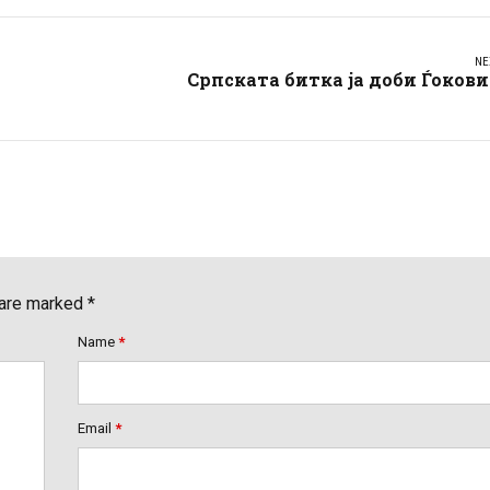
NE
Српската битка ја доби Ѓоков
 are marked *
Name
*
Email
*