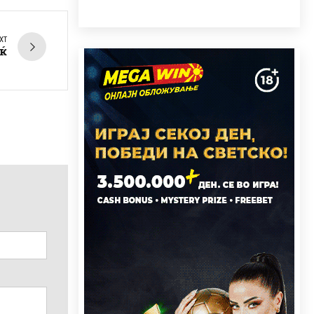
XT
иќ