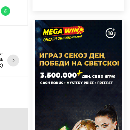
XT
ра
:)