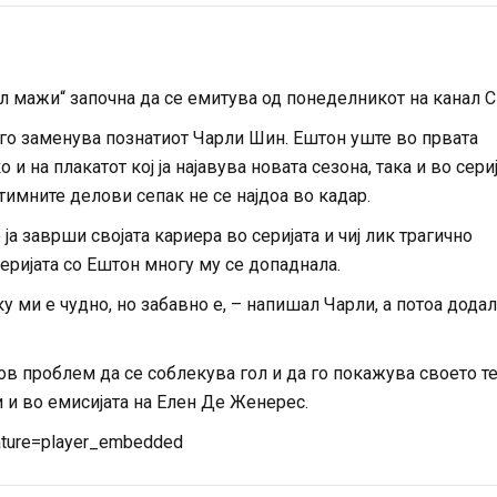
ол мажи“ започна да се емитува од понеделникот на канал C
ој го заменува познатиот Чарли Шин. Ештон уште во првата
 и на плакатот кој ја најавува новата сезона, така и во сери
нтимните делови сепак не се најдоа во кадар.
ја заврши својата кариера во серијата и чиј лик трагично
серијата со Ештон многу му се допаднала.
и е чудно, но забавно е, – напишал Чарли, а потоа додал:
ов проблем да се соблекува гол и да го покажува своето те
и и во емисијата на Елен Де Женерес.
ature=player_embedded