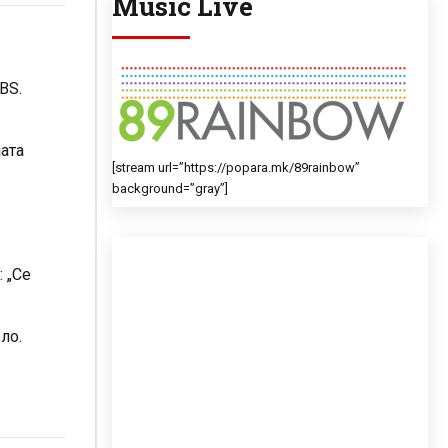
Music Live
BS.
јата
[stream url=”https://popara.mk/89rainbow”
background=”gray”]
 „Се
ло.