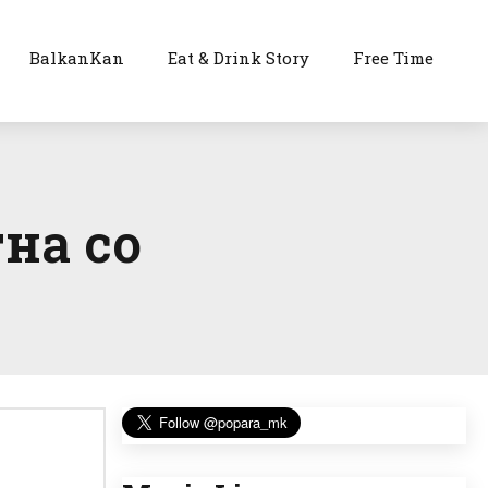
BalkanKan
Eat & Drink Story
Free Time
на со