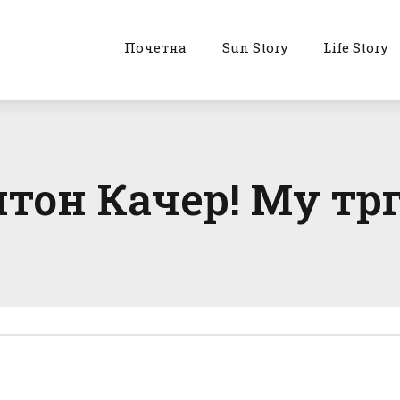
Почетна
Sun Story
Life Story
штон Качер! Му трг