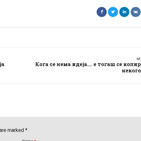
NE
ја
Кога се нема идеја.... е тогаш се копи
некого
 are marked *