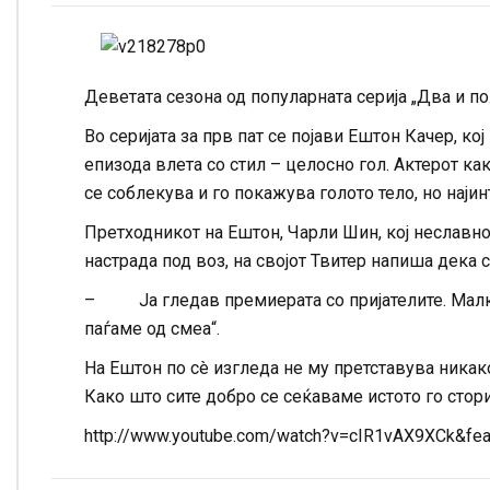
Деветата сезона од популарната серија „Два и п
Во серијата за прв пат се појави Ештон Качер, к
епизода влета со стил – целосно гол. Актерот како
се соблекува и го покажува голото тело, но наји
Претходникот на Ештон, Чарли Шин, кој неславно 
настрада под воз, на својот Твитер напиша дека 
– Ја гледав премиерата со пријателите. Малку м
паѓаме од смеа“.
На Ештон по сè изгледа не му претставува никак
Како што сите добро се сеќаваме истото го стор
http://www.youtube.com/watch?v=cIR1vAX9XCk&fe