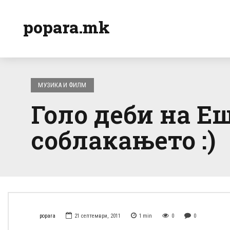
popara.mk
МУЗИКА И ФИЛМ
Голо деби на Е
соблакањето :)
popara
21 септември, 2011
1
min
0
0