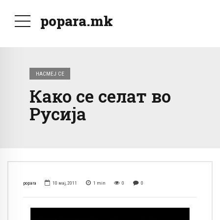
popara.mk
НАСМЕЈ СЕ
Како се селат во
Русија
popara
10 мај, 2011
1
min
0
0