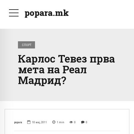
popara.mk
СПОРТ
Карлос Тевез прва
мета на Реал
Мадрид?
popara
10 мај, 2011
1
min
0
0