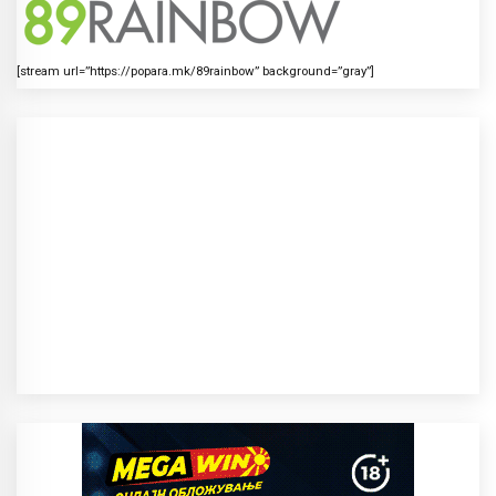
[stream url=”https://popara.mk/89rainbow” background=”gray”]