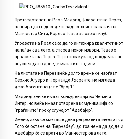
Претседателот на Реал Мадрид, Флорентино Перез,
планира да го доведе незадоволниот напаѓач на
Манчестер Сити, Карлос Тевез во својот клуб.
Управата на Реал сака да го ангажира квалитетниот
напаѓач ова лето, а според некои извори, Тевез е
прва мета на Перез. Тој го посакува од поодамна, но
неуспеа да го доведе минатите години.
На листата на Перез веќе долго време се наоѓаат
Серхио Агуеро и Фернандо Љоренте, но изгледа
дека Аргентинецот е ”број 1”.
Мадридѓани ќе имаат конкуренција во Челзи и
Интер, но веќе имаат отворена комуникација со
“граѓаните” преку случајот ”Адебајор”.
Имено, иако се сметаше дека репрезентативецот од
Того ќе остане на ”Бернабеу”, до тоа нема да дојде и
Адебајор ќе се врати во Манчестер ова лето.