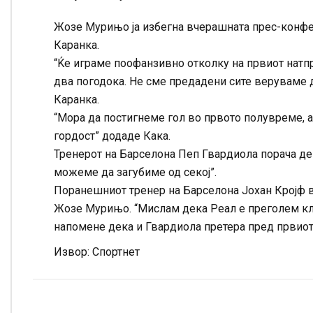
Жозе Мурињо ја избегна вчерашната прес-конфер
Каранка.
“Ќе играме поофанзивно отколку на првиот натп
два погодока. Не сме предадени сите веруваме 
Каранка.
“Мора да постигнеме гол во првото полувреме, 
гордост” додаде Кака.
Тренерот на Барселона Пеп Гвардиола порача де
можеме да загубиме од секој”.
Поранешниот тренер на Барселона Јохан Кројф в
Жозе Мурињо. “Мислам дека Реал е преголем клу
напомене дека и Гвардиола претера пред првиот
Извор: Спортнет