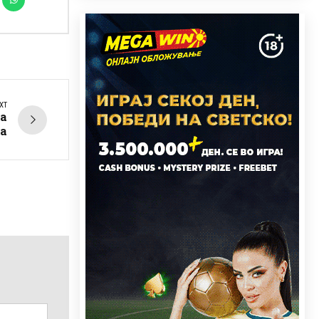
XT
да
а