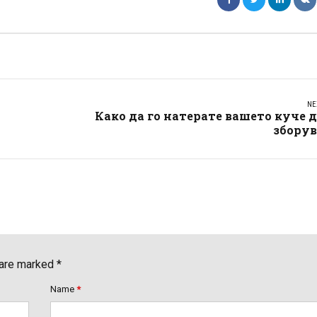
NE
Како да го натерате вашето куче 
зборув
 are marked *
Name
*