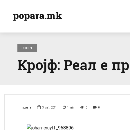
popara.mk
СПОРТ
Кројф: Реал е 
popara
3 мај, 2011
1
min
0
0