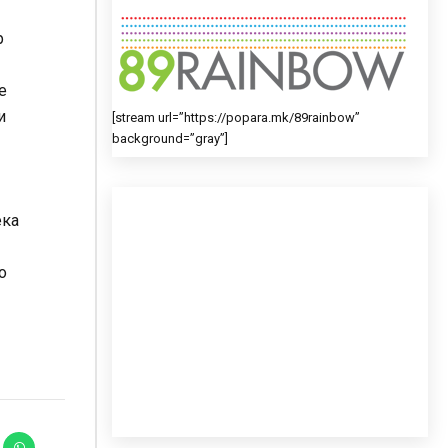
р
е
и
[stream url=”https://popara.mk/89rainbow”
background=”gray”]
ека
о