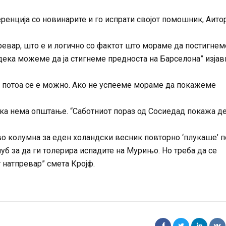
енција со новинарите и го испрати својот помошник, Аито
ревар, што е и логично со фактот што мораме да постигнем
дека можеме да ја стигнеме предноста на Барселона” изјав
а потоа се е можно. Ако не успееме мораме да покажеме
ка нема општање. “Саботниот пораз од Сосиедад покажа д
о колумна за еден холандски весник повторно ‘плукаше’ п
б за да ги толерира испадите на Мурињо. Но треба да се
 натпревар” смета Кројф.