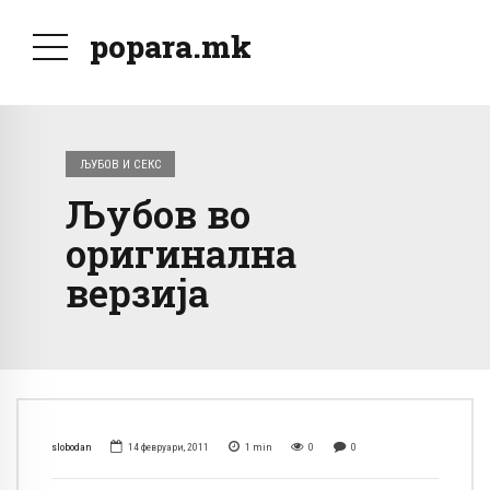
popara.mk
ЉУБОВ И СЕКС
Љубов во
оригинална
верзија
slobodan
14 февруари, 2011
1
min
0
0