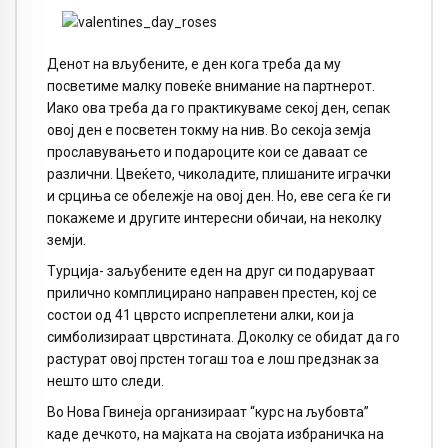
Денот на вљубените, е ден кога треба да му
посветиме малку повеќе внимание на партнерот.
Иако ова треба да го практикуваме секој ден, сепак
овој ден е посветен токму на нив. Во секоја земја
прославувањето и подароците кои се даваат се
различни. Цвеќето, чиколадите, плишаните играчки
и срциња се обележје на овој ден. Но, еве сега ќе ги
покажеме и другите интересни обичаи, на неколку
земји.
Турција- заљубените еден на друг си подаруваат
прилично комплицирано направен престен, кој се
состои од 41 цврсто испреплетени алки, кои ја
симболизираат цврстината. Доколку се обидат да го
растурат овој прстен тогаш тоа е лош предзнак за
нешто што следи.
Во Нова Гвинеја организираат “курс на љубовта”
каде дечкото, на мајката на својата избраничка на