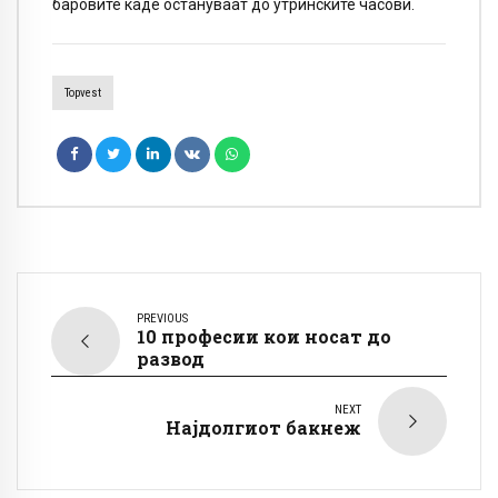
баровите каде остануваат до утринските часови.
Topvest
PREVIOUS
10 професии кои носат до
развод
NEXT
Најдолгиот бакнеж