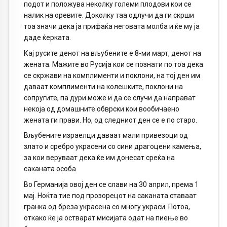
подот и положува неколку големи плодови кои се
налик на оревите. Доколку таа одлучи да ги скрши
тоа значи дека ја прифаќа неговата молба и ќе му ја
даде ќерката.
Кај русите денот на вљубените е 8-ми март, денот на
жената. Мажите во Русија кои се познати по тоа дека
се скржави на комплименти и поклони, на тој ден им
даваат комплименти на колешките, поклони на
сопругите, па дури може и да се случи да направат
некоја од домашните обврски кои вообичаено
жената ги прави. Но, од следниот ден се е по старо.
Вљубените израелци даваат мали привезоци од
злато и сребро украсени со сини драгоцени камења,
за кои веруваат дека ќе им донесат среќа на
саканата особа.
Во Германија овој ден се слави на 30 април, према 1
мај. Ноќта тие под прозорецот на саканата ставаат
гранка од бреза украсена со многу украси. Потоа,
откако ќе ја остварат мисијата одат на пиење во