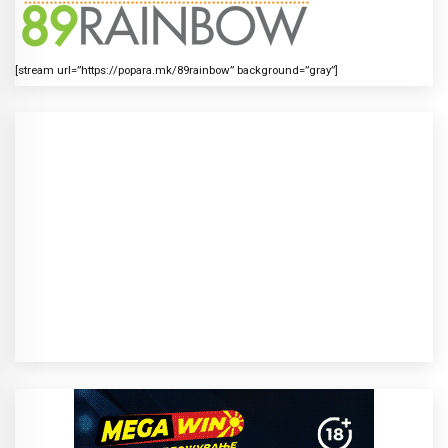
[stream url=”https://popara.mk/89rainbow” background=”gray”]