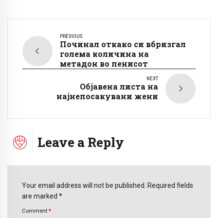
PREVIOUS
Починал откако си вбризгал
голема количина на
метадон во пенисот
NEXT
Објавена листа на
најнепосакувани жени
Leave a Reply
Your email address will not be published. Required fields
are marked *
Comment
*