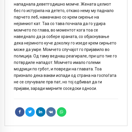
нападнала деветгодишно момче. Жената целиот
бес го истурила на детето, откако нему му паднало
парчето леб, намачкано со крем сирење на
нејзиниот кат. Таа со тава почнала да го удира
момчето по глава, во моментот кога тоа се
наведнало да ја собере храната, со објаснување
дека нејзиното куче доколку го изеде крем сирњето
може да умре. Момчето случајот го пријавило во
полиција. Од таму веднаш реагирале, при што тие го
потврдиле нападот. Момчето имало големи
модрици по грбот, и повреди на главата. Тоа
признало дека вакви испади од страна на госпоѓата
не се случувале прв пат, но тој одбивал да ги
пријави, заради мирните соседски односи.