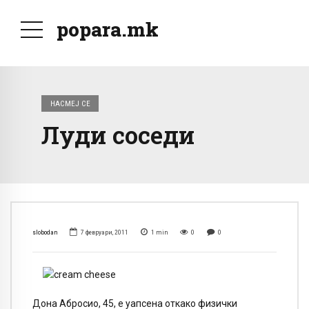
popara.mk
НАСМЕЈ СЕ
Луди соседи
slobodan
7 февруари, 2011
1
min
0
0
Дона Абросио, 45, е уапсена откако физички