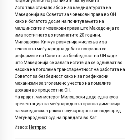
надминување на разликите околу името.
Исто така станало збор и за кандидатурата на
Македонија во Советот за човекови права во ОН
како и богатото досие на почитувањето на
малцинските и човекови права што Македонија го
има постигнато во изминатите 20 години.
Милошоски- Ки мун разменија мислења и за
тековната меѓународна дебата поврзана со
реформите на Советот за безбедност на ОН каде
што Македонија се залага истите да се одвиваат во
насока на поголема транспарентност на работата на
Советот за безбедност како и за поефикасни
механизми за зголемено учество на помалите
држави во процесот на ОН.
На крајот, министерот Милошоски даде една куса
презентација на меѓународната правна димензија
на македонско-грчкиот случај кој што се води пред
Меѓународниот суд на правдата во Хаг.
Извор:
Нетпрес