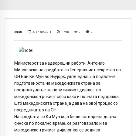
popara
29 април, 2011
1
min
0
0
Министерот за надворешни работи, Антонио
Милошоски на средбата со Генералниот секретар на
ОН Бан Ки Мун во Њујорк, уште еднаш ја подвлече
подготвеноста на македонската страна за
продолжување на политичкиот дијалог во
македонско-грчкиот спор како и полната поддршка
што македонската страна ја дава на овој процес со
посредништво на ОН.
На средбата со Ки Мун која беше остварена доцна
синоќа по локално време, се разговарало и за
македонско-грчкиот дијалог кој се води за