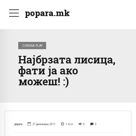
popara.mk
CORONA PLAY
Најбрзата лисица,
фати ја ако
можеш! :)
popara
27 декември, 2011
1
min
0
0