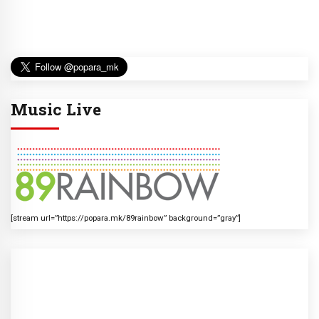
Music Live
[stream url=”https://popara.mk/89rainbow” background=”gray”]